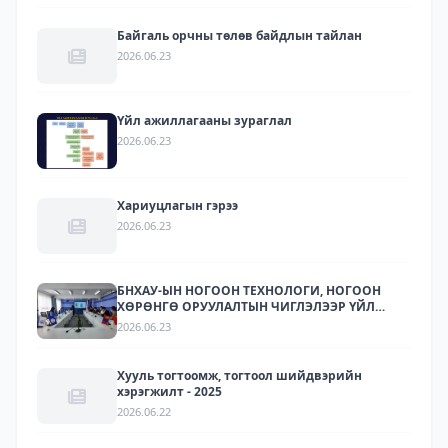
Байгаль орчны төлөв байдлын тайлан
2026.06.23
Үйл ажиллагааны зураглал
2026.06.23
Хариуцлагын гэрээ
2026.06.23
БНХАУ-ЫН НОГООН ТЕХНОЛОГИ, НОГООН
ХӨРӨНГӨ ОРУУЛАЛТЫН ЧИГЛЭЛЭЭР ҮЙЛ
АЖИЛЛАГАА ЯВУУЛДАГ ЛАРИТЕК ХХК-ЫН
2026.06.23
ТӨЛӨӨЛЛҮҮДИЙГ ХҮЛЭЭН АВЧ УУЛЗЛАА.
Хууль тогтоомж, тогтоол шийдвэрийн
хэрэгжилт - 2025
2026.06.22