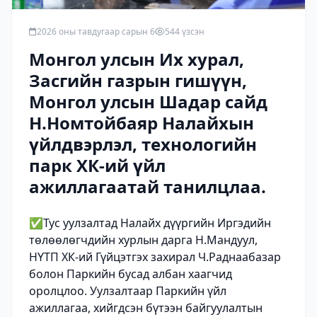
2026 оны тавдугаар сарын 6
544 үзсэн
Монгол улсын Их хурал,
Засгийн газрын гишүүн,
Монгол улсын Шадар сайд
Н.Номтойбаяр Налайхын
үйлдвэрлэл, технологийн
парк ХК-ий үйл
ажиллагаатай танилцлаа.
✅Тус уулзалтад Налайх дүүргийн Иргэдийн
төлөөлөгчдийн хурлын дарга Н.Мандуул,
НҮТП ХК-ий Гүйцэтгэх захирал Ч.Раднаабазар
болон Паркийн бусад албан хаагчид
оролцлоо. Уулзалтаар Паркийн үйл
ажиллагаа, хийгдсэн бүтээн байгуулалтын