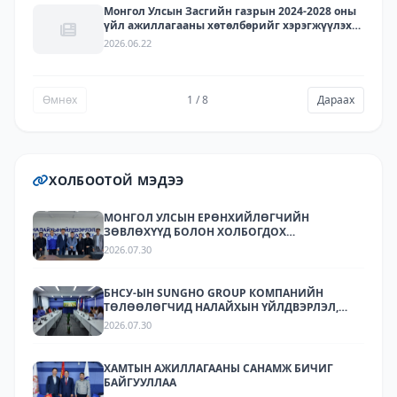
Монгол Улсын Засгийн газрын 2024-2028 оны
үйл ажиллагааны хөтөлбөрийг хэрэгжүүлэх
арга хэмжээний төлөвлөгөөний хэрэгжилт -
2026.06.22
2025
Өмнөх
1 / 8
Дараах
ХОЛБООТОЙ МЭДЭЭ
МОНГОЛ УЛСЫН ЕРӨНХИЙЛӨГЧИЙН
ЗӨВЛӨХҮҮД БОЛОН ХОЛБОГДОХ
БАЙГУУЛЛАГУУДЫН ТӨЛӨӨЛӨЛ НАЛАЙХЫН
2026.07.30
ҮЙЛДВЭРЛЭЛ, ТЕХНОЛОГИЙН ПАРК ХК-Д
АЖИЛЛАЛАА
БНСУ-ЫН SUNGHO GROUP КОМПАНИЙН
ТӨЛӨӨЛӨГЧИД НАЛАЙХЫН ҮЙЛДВЭРЛЭЛ,
ТЕХНОЛОГИЙН ПАРКТ АЖИЛЛАЛАА.
2026.07.30
ХАМТЫН АЖИЛЛАГААНЫ САНАМЖ БИЧИГ
БАЙГУУЛЛАА