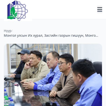
Нүүр
/
Монгол улсын Их хурал, Засгийн газрын гишүүн, Монгол
улсын Шадар сайд Н.Номтойбаяр Налайхын үйлдвэрлэл,
технологийн парк ХК-ий үйл ажиллагаатай танилцлаа.