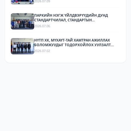
2026.07.09
ПАРКИЙН НЭГЖ ҮЙЛДВЭРҮҮДИЙН ДУНД
СТАНДАРТЧИЛАЛ, СТАНДАРТЫН
ХЭРЭГЖИЛТИЙН ТАЛААР СУРГАЛТ,
2026.07.06
МЭДЭЭЛЛИЙН АРГА ХЭМЖЭЭ ЗОХИОН
БАЙГУУЛЛАА.
НҮТП ХК, МҮХАҮТ-ТАЙ ХАМТРАН АЖИЛЛАХ
БОЛОМЖУУДЫГ ТОДОРХОЙЛОХ УУЛЗАЛТ
ЗОХИОН БАЙГУУЛАГДЛАА.
2026.07.02