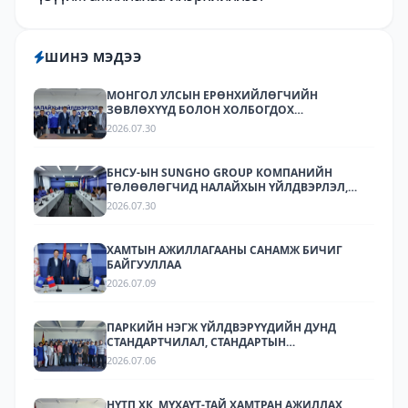
ШИНЭ МЭДЭЭ
МОНГОЛ УЛСЫН ЕРӨНХИЙЛӨГЧИЙН
ЗӨВЛӨХҮҮД БОЛОН ХОЛБОГДОХ
БАЙГУУЛЛАГУУДЫН ТӨЛӨӨЛӨЛ НАЛАЙХЫН
2026.07.30
ҮЙЛДВЭРЛЭЛ, ТЕХНОЛОГИЙН ПАРК ХК-Д
АЖИЛЛАЛАА
БНСУ-ЫН SUNGHO GROUP КОМПАНИЙН
ТӨЛӨӨЛӨГЧИД НАЛАЙХЫН ҮЙЛДВЭРЛЭЛ,
ТЕХНОЛОГИЙН ПАРКТ АЖИЛЛАЛАА.
2026.07.30
ХАМТЫН АЖИЛЛАГААНЫ САНАМЖ БИЧИГ
БАЙГУУЛЛАА
2026.07.09
ПАРКИЙН НЭГЖ ҮЙЛДВЭРҮҮДИЙН ДУНД
СТАНДАРТЧИЛАЛ, СТАНДАРТЫН
ХЭРЭГЖИЛТИЙН ТАЛААР СУРГАЛТ,
2026.07.06
МЭДЭЭЛЛИЙН АРГА ХЭМЖЭЭ ЗОХИОН
БАЙГУУЛЛАА.
НҮТП ХК, МҮХАҮТ-ТАЙ ХАМТРАН АЖИЛЛАХ