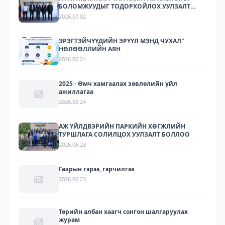
БОЛОМЖУУДЫГ ТОДОРХОЙЛОХ УУЛЗАЛТ
ЗОХИОН БАЙГУУЛАГДЛАА.
2026.07.02
ЭРЭГТЭЙЧҮҮДИЙН ЭРҮҮЛ МЭНД ЧУХАЛ"
НӨЛӨӨЛЛИЙН АЯН
2026.06.24
2025 - Өмч хамгаалах зөвлөлийн үйл
ажиллагаа
2026.06.24
АЖ ҮЙЛДВЭРИЙН ПАРКИЙН ХӨГЖЛИЙН
ТУРШЛАГА СОЛИЛЦОХ УУЛЗАЛТ БОЛЛОО
2026.06.23
Газрын гэрээ, гэрчилгээ
2026.06.23
Төрийн албан хаагч сонгон шалгаруулах
журам