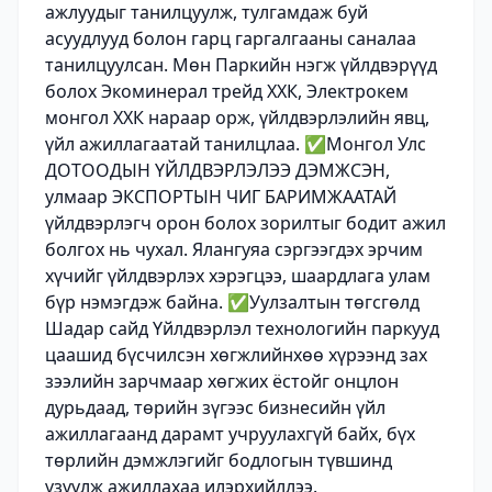
ажлуудыг танилцуулж, тулгамдаж буй
асуудлууд болон гарц гаргалгааны саналаа
танилцуулсан. Мөн Паркийн нэгж үйлдвэрүүд
болох Экоминерал трейд ХХК, Электрокем
монгол ХХК нараар орж, үйлдвэрлэлийн явц,
үйл ажиллагаатай танилцлаа. ✅Монгол Улс
ДОТООДЫН ҮЙЛДВЭРЛЭЛЭЭ ДЭМЖСЭН,
улмаар ЭКСПОРТЫН ЧИГ БАРИМЖААТАЙ
үйлдвэрлэгч орон болох зорилтыг бодит ажил
болгох нь чухал. Ялангуяа сэргээгдэх эрчим
хүчийг үйлдвэрлэх хэрэгцээ, шаардлага улам
бүр нэмэгдэж байна. ✅Уулзалтын төгсгөлд
Шадар сайд Үйлдвэрлэл технологийн паркууд
цаашид бүсчилсэн хөгжлийнхөө хүрээнд зах
зээлийн зарчмаар хөгжих ёстойг онцлон
дурьдаад, төрийн зүгээс бизнесийн үйл
ажиллагаанд дарамт учруулахгүй байх, бүх
төрлийн дэмжлэгийг бодлогын түвшинд
үзүүлж ажиллахаа илэрхийллээ.