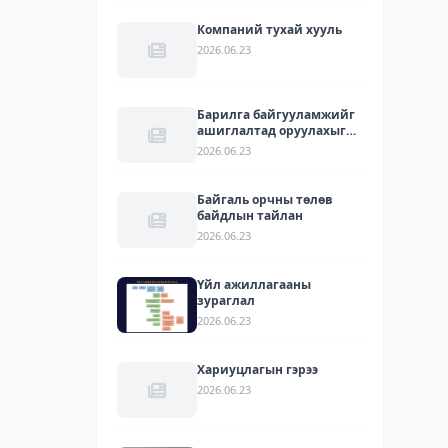
Компаний тухай хууль
2026.06.23
Барилга байгууламжийг
ашиглалтад оруулахыг
зөвшөөрсөн акт
2026.06.23
Байгаль орчны төлөв
байдлын тайлан
2026.06.23
Үйл ажиллагааны
зураглал
2026.06.23
Хариуцлагын гэрээ
2026.06.23