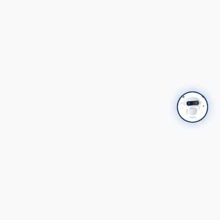
Холбоосууд