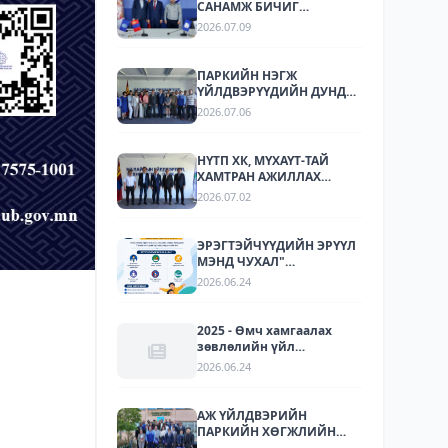
САНАМЖ БИЧИГ
БАЙГУУЛЛАА
2026.07.09
ПАРКИЙН НЭГЖ
ҮЙЛДВЭРҮҮДИЙН ДУНД
СТАНДАРТЧИЛАЛ,
2026.07.06
СТАНДАРТЫН
ХЭРЭГЖИЛТИЙН ТАЛААР
СУРГАЛТ, МЭДЭЭЛЛИЙН
НҮТП ХК, МҮХАҮТ-ТАЙ
АРГА ХЭМЖЭЭ ЗОХИОН
ХАМТРАН АЖИЛЛАХ
БАЙГУУЛЛАА.
БОЛОМЖУУДЫГ
2026.07.02
ТОДОРХОЙЛОХ УУЛЗАЛТ
ЗОХИОН БАЙГУУЛАГДЛАА.
ЭРЭГТЭЙЧҮҮДИЙН ЭРҮҮЛ
МЭНД ЧУХАЛ"
НӨЛӨӨЛЛИЙН АЯН
2026.06.24
2025 - Өмч хамгаалах
зөвлөлийн үйл
ажиллагаа
2026.06.24
АЖ ҮЙЛДВЭРИЙН
ПАРКИЙН ХӨГЖЛИЙН
ТУРШЛАГА СОЛИЛЦОХ