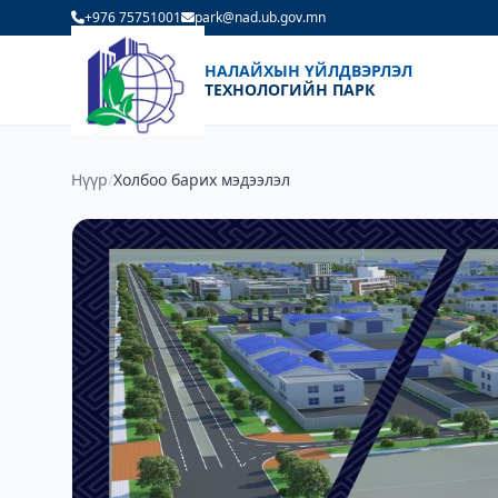
+976 75751001
park@nad.ub.gov.mn
НАЛАЙХЫН ҮЙЛДВЭРЛЭЛ
ТЕХНОЛОГИЙН ПАРК
Нүүр
/
Холбоо барих мэдээлэл