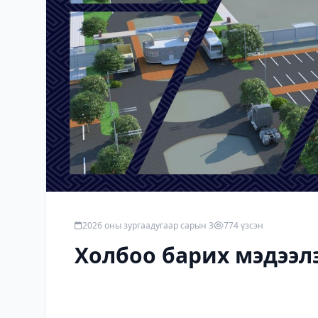
2026 оны зургаадугаар сарын 3
774 үзсэн
Холбоо барих мэдээл