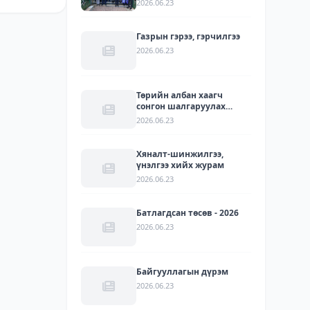
2026.06.23
УУЛЗАЛТ БОЛЛОО
Газрын гэрээ, гэрчилгээ
2026.06.23
Төрийн албан хаагч
сонгон шалгаруулах
журам
2026.06.23
Хяналт-шинжилгээ,
үнэлгээ хийх журам
2026.06.23
Батлагдсан төсөв - 2026
2026.06.23
Байгууллагын дүрэм
2026.06.23