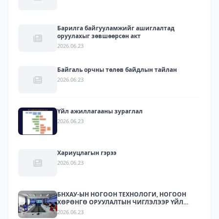
Барилга байгууламжийг ашиглалтад
оруулахыг зөвшөөрсөн акт
2026.06.23
Байгаль орчны төлөв байдлын тайлан
2026.06.23
Үйл ажиллагааны зураглал
2026.06.23
Хариуцлагын гэрээ
2026.06.23
БНХАУ-ЫН НОГООН ТЕХНОЛОГИ, НОГООН
ХӨРӨНГӨ ОРУУЛАЛТЫН ЧИГЛЭЛЭЭР ҮЙЛ
АЖИЛЛАГАА ЯВУУЛДАГ ЛАРИТЕК ХХК-ЫН
2026.06.23
ТӨЛӨӨЛЛҮҮДИЙГ ХҮЛЭЭН АВЧ УУЛЗЛАА.