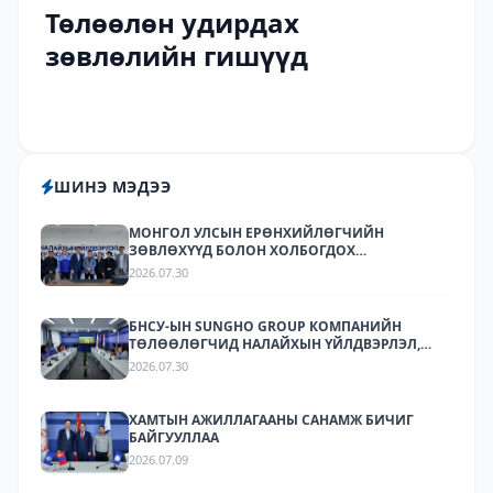
Төлөөлөн удирдах
зөвлөлийн гишүүд
ШИНЭ МЭДЭЭ
МОНГОЛ УЛСЫН ЕРӨНХИЙЛӨГЧИЙН
ЗӨВЛӨХҮҮД БОЛОН ХОЛБОГДОХ
БАЙГУУЛЛАГУУДЫН ТӨЛӨӨЛӨЛ НАЛАЙХЫН
2026.07.30
ҮЙЛДВЭРЛЭЛ, ТЕХНОЛОГИЙН ПАРК ХК-Д
АЖИЛЛАЛАА
БНСУ-ЫН SUNGHO GROUP КОМПАНИЙН
ТӨЛӨӨЛӨГЧИД НАЛАЙХЫН ҮЙЛДВЭРЛЭЛ,
ТЕХНОЛОГИЙН ПАРКТ АЖИЛЛАЛАА.
2026.07.30
ХАМТЫН АЖИЛЛАГААНЫ САНАМЖ БИЧИГ
БАЙГУУЛЛАА
2026.07.09