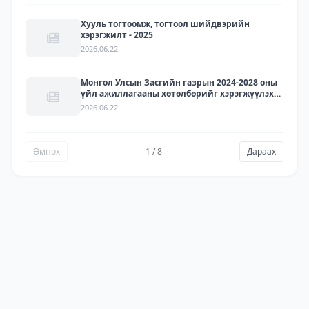
Хууль тогтоомж, тогтоол шийдвэрийн
хэрэгжилт - 2025
2026.06.22
Монгол Улсын Засгийн газрын 2024-2028 оны
үйл ажиллагааны хөтөлбөрийг хэрэгжүүлэх
арга хэмжээний төлөвлөгөөний хэрэгжилт -
2026.06.22
2025
Өмнөх
1 / 8
Дараах