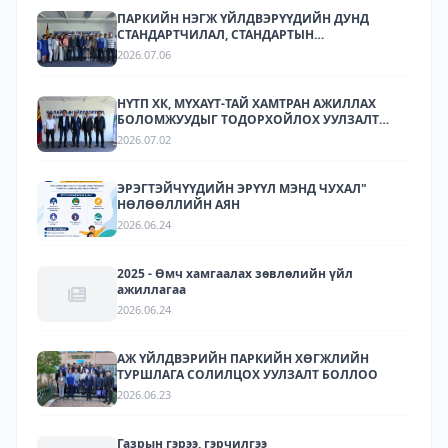
ПАРКИЙН НЭГЖ ҮЙЛДВЭРҮҮДИЙН ДУНД
СТАНДАРТЧИЛАЛ, СТАНДАРТЫН
ХЭРЭГЖИЛТИЙН ТАЛААР СУРГАЛТ,
2026.07.06
МЭДЭЭЛЛИЙН АРГА ХЭМЖЭЭ ЗОХИОН
БАЙГУУЛЛАА.
НҮТП ХК, МҮХАҮТ-ТАЙ ХАМТРАН АЖИЛЛАХ
БОЛОМЖУУДЫГ ТОДОРХОЙЛОХ УУЛЗАЛТ
ЗОХИОН БАЙГУУЛАГДЛАА.
2026.07.02
ЭРЭГТЭЙЧҮҮДИЙН ЭРҮҮЛ МЭНД ЧУХАЛ"
НӨЛӨӨЛЛИЙН АЯН
2026.06.24
2025 - Өмч хамгаалах зөвлөлийн үйл
ажиллагаа
2026.06.24
АЖ ҮЙЛДВЭРИЙН ПАРКИЙН ХӨГЖЛИЙН
ТУРШЛАГА СОЛИЛЦОХ УУЛЗАЛТ БОЛЛОО
2026.06.23
Газрын гэрээ, гэрчилгээ