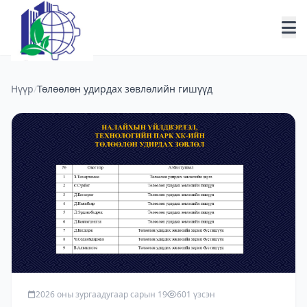
Нүүр
/
Төлөөлөн удирдах зөвлөлийн гишүүд
2026 оны зургаадугаар сарын 19
601 үзсэн