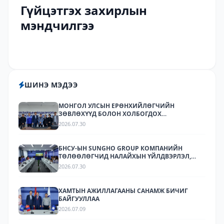
Гүйцэтгэх захирлын
мэндчилгээ
ШИНЭ МЭДЭЭ
МОНГОЛ УЛСЫН ЕРӨНХИЙЛӨГЧИЙН
ЗӨВЛӨХҮҮД БОЛОН ХОЛБОГДОХ
БАЙГУУЛЛАГУУДЫН ТӨЛӨӨЛӨЛ НАЛАЙХЫН
2026.07.30
ҮЙЛДВЭРЛЭЛ, ТЕХНОЛОГИЙН ПАРК ХК-Д
АЖИЛЛАЛАА
БНСУ-ЫН SUNGHO GROUP КОМПАНИЙН
ТӨЛӨӨЛӨГЧИД НАЛАЙХЫН ҮЙЛДВЭРЛЭЛ,
ТЕХНОЛОГИЙН ПАРКТ АЖИЛЛАЛАА.
2026.07.30
ХАМТЫН АЖИЛЛАГААНЫ САНАМЖ БИЧИГ
БАЙГУУЛЛАА
2026.07.09