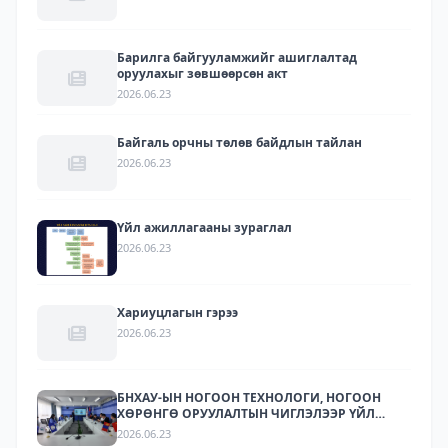
Барилга байгууламжийг ашиглалтад
оруулахыг зөвшөөрсөн акт
2026.06.23
Байгаль орчны төлөв байдлын тайлан
2026.06.23
Үйл ажиллагааны зураглал
2026.06.23
Хариуцлагын гэрээ
2026.06.23
БНХАУ-ЫН НОГООН ТЕХНОЛОГИ, НОГООН
ХӨРӨНГӨ ОРУУЛАЛТЫН ЧИГЛЭЛЭЭР ҮЙЛ
АЖИЛЛАГАА ЯВУУЛДАГ ЛАРИТЕК ХХК-ЫН
2026.06.23
ТӨЛӨӨЛЛҮҮДИЙГ ХҮЛЭЭН АВЧ УУЛЗЛАА.