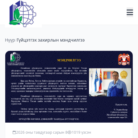
Нүүр
/
Гүйцэтгэх захирлын мэндчилгээ
2026 оны тавдугаар сарын 8
1019 үзсэн