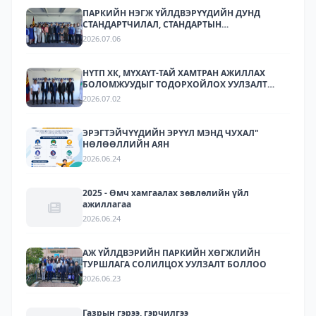
ПАРКИЙН НЭГЖ ҮЙЛДВЭРҮҮДИЙН ДУНД
СТАНДАРТЧИЛАЛ, СТАНДАРТЫН
ХЭРЭГЖИЛТИЙН ТАЛААР СУРГАЛТ,
2026.07.06
МЭДЭЭЛЛИЙН АРГА ХЭМЖЭЭ ЗОХИОН
БАЙГУУЛЛАА.
НҮТП ХК, МҮХАҮТ-ТАЙ ХАМТРАН АЖИЛЛАХ
БОЛОМЖУУДЫГ ТОДОРХОЙЛОХ УУЛЗАЛТ
ЗОХИОН БАЙГУУЛАГДЛАА.
2026.07.02
ЭРЭГТЭЙЧҮҮДИЙН ЭРҮҮЛ МЭНД ЧУХАЛ"
НӨЛӨӨЛЛИЙН АЯН
2026.06.24
2025 - Өмч хамгаалах зөвлөлийн үйл
ажиллагаа
2026.06.24
АЖ ҮЙЛДВЭРИЙН ПАРКИЙН ХӨГЖЛИЙН
ТУРШЛАГА СОЛИЛЦОХ УУЛЗАЛТ БОЛЛОО
2026.06.23
Газрын гэрээ, гэрчилгээ