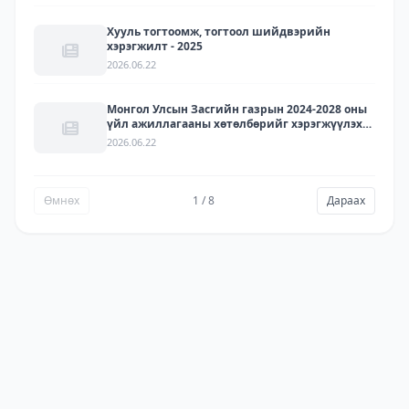
Хууль тогтоомж, тогтоол шийдвэрийн
хэрэгжилт - 2025
2026.06.22
Монгол Улсын Засгийн газрын 2024-2028 оны
үйл ажиллагааны хөтөлбөрийг хэрэгжүүлэх
арга хэмжээний төлөвлөгөөний хэрэгжилт -
2026.06.22
2025
Өмнөх
1 / 8
Дараах