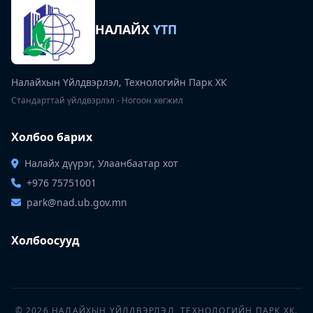
НАЛАЙХ
ҮТП
Налайхын Үйлдвэрлэл, Технологийн Парк ХК
Стандарттай үйлдвэрлэл - Ногоон хөгжил
Холбоо барих
Налайх дүүрэг, Улаанбаатар хот
+976 75751001
park@nad.ub.gov.mn
Холбоосууд
© 2026 НАЛАЙХЫН ҮЙЛДВЭРЛЭЛ, ТЕХНОЛОГИЙН ПАРК ХК.