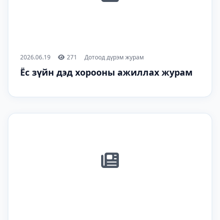
2026.06.19
271
Дотоод дүрэм журам
Ёс зүйн дэд хорооны ажиллах журам