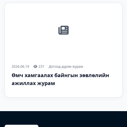
2026.06.19
231
Дотоод дүрэм журам
Өмч хамгаалах байнгын зөвлөлийн
ажиллах журам