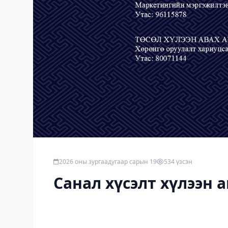
2026 оны зургаадугаар сарын 19
534 үзсэн
Санал хүсэлт хүлээн 