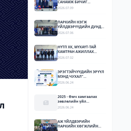
САНАМЖ БИЧИГ
БАЙГУУЛЛАА
2026.07.09
ПАРКИЙН НЭГЖ
ҮЙЛДВЭРҮҮДИЙН ДУНД
СТАНДАРТЧИЛАЛ,
2026.07.06
СТАНДАРТЫН
ХЭРЭГЖИЛТИЙН ТАЛААР
СУРГАЛТ, МЭДЭЭЛЛИЙН
НҮТП ХК, МҮХАҮТ-ТАЙ
АРГА ХЭМЖЭЭ ЗОХИОН
ХАМТРАН АЖИЛЛАХ
БАЙГУУЛЛАА.
БОЛОМЖУУДЫГ
2026.07.02
ТОДОРХОЙЛОХ УУЛЗАЛТ
ЗОХИОН БАЙГУУЛАГДЛАА.
ЭРЭГТЭЙЧҮҮДИЙН ЭРҮҮЛ
МЭНД ЧУХАЛ"
НӨЛӨӨЛЛИЙН АЯН
2026.06.24
2025 - Өмч хамгаалах
зөвлөлийн үйл
л
ажиллагаа
2026.06.24
АЖ ҮЙЛДВЭРИЙН
ПАРКИЙН ХӨГЖЛИЙН
ТУРШЛАГА СОЛИЛЦОХ