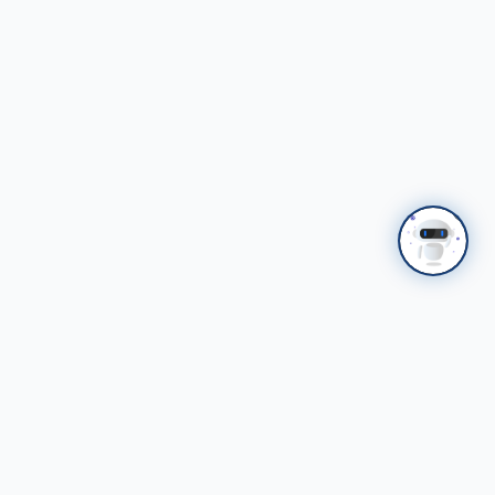
Холбоосууд