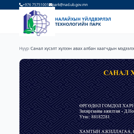
+976 75751001
park@nad.ub.gov.mn
НАЛАЙХЫН ҮЙЛДВЭРЛЭЛ
ТЕХНОЛОГИЙН ПАРК
Нүүр
/
Санал хүсэлт хүлээн авах албан хаагчдын мэдээл