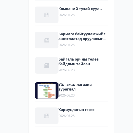
Компаний тухай хууль
2026.06.23
Барилга байгууламжийг
ашиглалтад оруулахыг
зөвшөөрсөн акт
2026.06.23
Байгаль орчны төлөв
байдлын тайлан
2026.06.23
Үйл ажиллагааны
зураглал
2026.06.23
Хариуцлагын гэрээ
2026.06.23