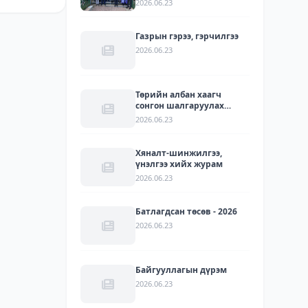
2026.06.23
УУЛЗАЛТ БОЛЛОО
Газрын гэрээ, гэрчилгээ
2026.06.23
Төрийн албан хаагч
сонгон шалгаруулах
журам
2026.06.23
Хяналт-шинжилгээ,
үнэлгээ хийх журам
2026.06.23
Батлагдсан төсөв - 2026
2026.06.23
Байгууллагын дүрэм
2026.06.23