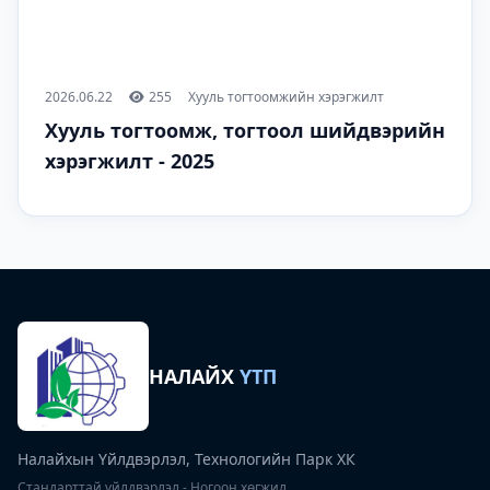
2026.06.22
255
Хууль тогтоомжийн хэрэгжилт
Хууль тогтоомж, тогтоол шийдвэрийн
хэрэгжилт - 2025
НАЛАЙХ
ҮТП
Налайхын Үйлдвэрлэл, Технологийн Парк ХК
Стандарттай үйлдвэрлэл - Ногоон хөгжил