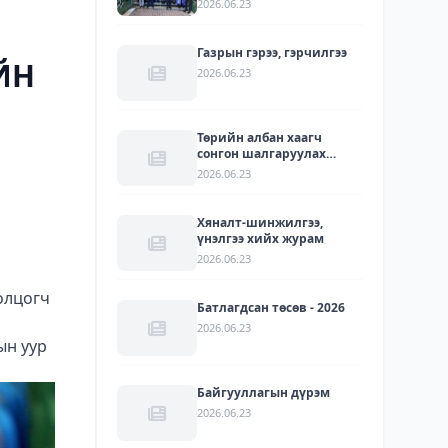
2026.06.23
УУЛЗАЛТ БОЛЛОО
Газрын гэрээ, гэрчилгээ
ЙН
2026.06.23
Төрийн албан хаагч
сонгон шалгаруулах
журам
2026.06.23
Хяналт-шинжилгээ,
үнэлгээ хийх журам
2026.06.23
олцогч
Батлагдсан төсөв - 2026
2026.06.23
ын уур
Байгууллагын дүрэм
2026.06.23