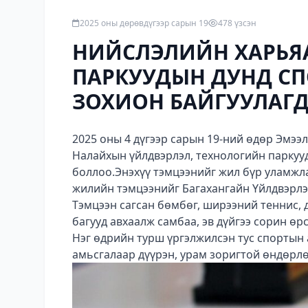
2025 оны дөрөвдүгээр сарын 19
478 үзсэн
НИЙСЛЭЛИЙН ХАРЬЯА
ПАРКУУДЫН ДУНД СП
ЗОХИОН БАЙГУУЛАГД
2025 оны 4 дүгээр сарын 19-ний өдөр Эмээл
Налайхын үйлдвэрлэл, технологийн паркуу
боллоо.Энэхүү тэмцээнийг жил бүр уламжл
жилийн тэмцээнийг Багахангайн Үйлдвэрлэ
Тэмцээн сагсан бөмбөг, ширээний теннис,
багууд авхаалж самбаа, эв дүйгээ сорин өр
Нэг өдрийн турш үргэлжилсэн тус спортын 
амьсгалаар дүүрэн, урам зоригтой өндөрл