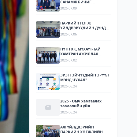
САНАМЖ БИЧИГ
БАЙГУУЛЛАА
2026.07.09
ПАРКИЙН НЭГЖ
ҮЙЛДВЭРҮҮДИЙН ДУНД
СТАНДАРТЧИЛАЛ,
2026.07.06
СТАНДАРТЫН
ХЭРЭГЖИЛТИЙН ТАЛААР
СУРГАЛТ, МЭДЭЭЛЛИЙН
НҮТП ХК, МҮХАҮТ-ТАЙ
АРГА ХЭМЖЭЭ ЗОХИОН
ХАМТРАН АЖИЛЛАХ
БАЙГУУЛЛАА.
БОЛОМЖУУДЫГ
2026.07.02
ТОДОРХОЙЛОХ УУЛЗАЛТ
ЗОХИОН БАЙГУУЛАГДЛАА.
ЭРЭГТЭЙЧҮҮДИЙН ЭРҮҮЛ
МЭНД ЧУХАЛ"
НӨЛӨӨЛЛИЙН АЯН
2026.06.24
2025 - Өмч хамгаалах
зөвлөлийн үйл
ажиллагаа
2026.06.24
АЖ ҮЙЛДВЭРИЙН
ПАРКИЙН ХӨГЖЛИЙН
ТУРШЛАГА СОЛИЛЦОХ