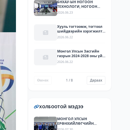
БНХАУ-ЫН НОГООН
ТЕХНОЛОГИ, НОГООН
ХӨРӨНГӨ ОРУУЛАЛТЫН
2026.06.23
ЧИГЛЭЛЭЭР ҮЙЛ
АЖИЛЛАГАА ЯВУУЛДАГ
ЛАРИТЕК ХХК-ЫН
Хууль тогтоомж, тогтоол
ТӨЛӨӨЛЛҮҮДИЙГ ХҮЛЭЭН
шийдвэрийн хэрэгжилт -
АВЧ УУЛЗЛАА.
2025
2026.06.22
Монгол Улсын Засгийн
газрын 2024-2028 оны үйл
ажиллагааны
2026.06.22
хөтөлбөрийг хэрэгжүүлэх
арга хэмжээний
төлөвлөгөөний
хэрэгжилт - 2025
Өмнөх
1 / 8
Дараах
ХОЛБООТОЙ МЭДЭЭ
МОНГОЛ УЛСЫН
ЕРӨНХИЙЛӨГЧИЙН
ЗӨВЛӨХҮҮД БОЛОН
2026.07.30