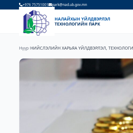
+976 75751001
park@nad.ub.gov.mn
НАЛАЙХЫН ҮЙЛДВЭРЛЭЛ
ТЕХНОЛОГИЙН ПАРК
Нүүр
/
НИЙСЛЭЛИЙН ХАРЬЯА ҮЙЛДВЭРЛЭЛ, ТЕХНОЛОГ
ПАРКУУДЫН ДУНД СПОРТЫН НӨХӨРСӨГ ТЭМЦЭЭ
ЗОХИОН БАЙГУУЛАГДЛАА.