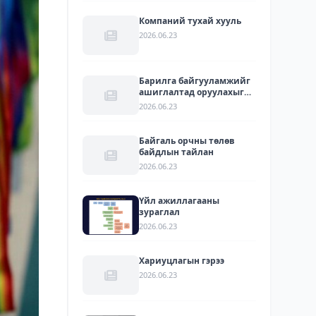
Компаний тухай хууль
2026.06.23
Барилга байгууламжийг
ашиглалтад оруулахыг
зөвшөөрсөн акт
2026.06.23
Байгаль орчны төлөв
байдлын тайлан
2026.06.23
Үйл ажиллагааны
зураглал
2026.06.23
Хариуцлагын гэрээ
2026.06.23