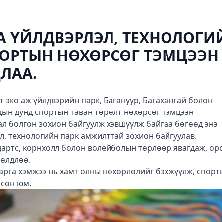
 ҮЙЛДВЭРЛЭЛ, ТЕХНОЛОГИ
ОРТЫН НӨХӨРСӨГ ТЭМЦЭЭН
ЛАА.
т эко аж үйлдвэрийн парк, Багануур, Багахангай болон
дын дунд спортын таван төрөлт нөхөрсөг тэмцээн
ал болгон зохион байгуулж хэвшүүлж байгаа бөгөөд энэ
л, технологийн парк амжилттай зохион байгуулав.
 дартс, корнхолл болон волейболын төрлөөр явагдаж, ор
сөлдлөө.
арга хэмжээ нь хамт олны нөхөрлөлийг бэхжүүлж, спорт
өсөн юм.