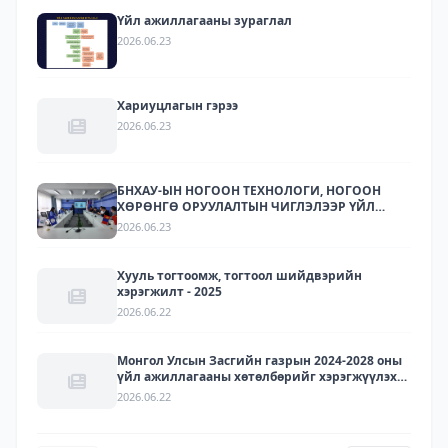
Үйл ажиллагааны зураглал
2026.06.23
Хариуцлагын гэрээ
2026.06.23
БНХАУ-ЫН НОГООН ТЕХНОЛОГИ, НОГООН
ХӨРӨНГӨ ОРУУЛАЛТЫН ЧИГЛЭЛЭЭР ҮЙЛ
АЖИЛЛАГАА ЯВУУЛДАГ ЛАРИТЕК ХХК-ЫН
2026.06.23
ТӨЛӨӨЛЛҮҮДИЙГ ХҮЛЭЭН АВЧ УУЛЗЛАА.
Хууль тогтоомж, тогтоол шийдвэрийн
хэрэгжилт - 2025
2026.06.22
Монгол Улсын Засгийн газрын 2024-2028 оны
үйл ажиллагааны хөтөлбөрийг хэрэгжүүлэх
арга хэмжээний төлөвлөгөөний хэрэгжилт -
2026.06.22
2025