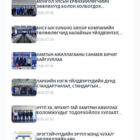
МОНГОЛ УЛСЫН ЕРӨНХИЙЛӨГЧИЙН
ЗӨВЛӨХҮҮД БОЛОН ХОЛБОГДОХ
БАЙГУУЛЛАГУУДЫН ТӨЛӨӨЛӨЛ НАЛАЙХЫН
2026.07.30
ҮЙЛДВЭРЛЭЛ, ТЕХНОЛОГИЙН ПАРК ХК-Д
АЖИЛЛАЛАА
БНСУ-ЫН SUNGHO GROUP КОМПАНИЙН
ТӨЛӨӨЛӨГЧИД НАЛАЙХЫН ҮЙЛДВЭРЛЭЛ,
ТЕХНОЛОГИЙН ПАРКТ АЖИЛЛАЛАА.
2026.07.30
ХАМТЫН АЖИЛЛАГААНЫ САНАМЖ БИЧИГ
БАЙГУУЛЛАА
2026.07.09
ПАРКИЙН НЭГЖ ҮЙЛДВЭРҮҮДИЙН ДУНД
СТАНДАРТЧИЛАЛ, СТАНДАРТЫН
ХЭРЭГЖИЛТИЙН ТАЛААР СУРГАЛТ,
2026.07.06
МЭДЭЭЛЛИЙН АРГА ХЭМЖЭЭ ЗОХИОН
БАЙГУУЛЛАА.
НҮТП ХК, МҮХАҮТ-ТАЙ ХАМТРАН АЖИЛЛАХ
БОЛОМЖУУДЫГ ТОДОРХОЙЛОХ УУЛЗАЛТ
ЗОХИОН БАЙГУУЛАГДЛАА.
2026.07.02
ЭРЭГТЭЙЧҮҮДИЙН ЭРҮҮЛ МЭНД ЧУХАЛ"
НӨЛӨӨЛЛИЙН АЯН