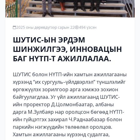
2025 оны дөрөвдүгээр сарын 22
494 үзсэн
ШУТИС-ЫН ЭРДЭМ
ШИНЖИЛГЭЭ, ИННОВАЦЫН
БАГ НҮТП-Т АЖИЛЛАЛАА.
ШУТИС болон НҮТП-ийн хамтын ажиллагааны
хүрээнд “их сургууль–үйлдвэрлэл” түншлэлийг
өргөжүүлэх зорилгоор арга хэмжээ зохион
байгуулагдлаа. Уг үйл ажиллагаанд ШУТИС-
ийн проректор Д.Цолмонбаатар, албаны
дарга М.Зулбаяр нар оролцсон бөгөөд НҮТП-
ийн гүйцэтгэх захирал Ч.Раднаабазар болон
паркийн нэгжүүдийн төлөөлөл оролцов.
Хамтын ажиллагааны хүрээнд судалгаа,