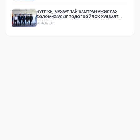
МЭДЭЭЛЛИЙН АРГА ХЭМЖЭЭ ЗОХИОН
БАЙГУУЛЛАА.
НҮТП ХК, МҮХАҮТ-ТАЙ ХАМТРАН АЖИЛЛАХ
БОЛОМЖУУДЫГ ТОДОРХОЙЛОХ УУЛЗАЛТ
ЗОХИОН БАЙГУУЛАГДЛАА.
2026.07.02