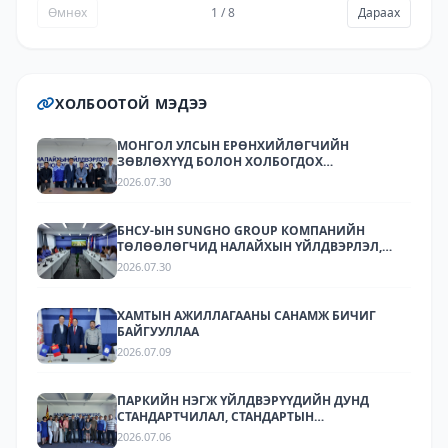
Өмнөх
1 / 8
Дараах
ХОЛБООТОЙ МЭДЭЭ
МОНГОЛ УЛСЫН ЕРӨНХИЙЛӨГЧИЙН
ЗӨВЛӨХҮҮД БОЛОН ХОЛБОГДОХ
БАЙГУУЛЛАГУУДЫН ТӨЛӨӨЛӨЛ НАЛАЙХЫН
2026.07.30
ҮЙЛДВЭРЛЭЛ, ТЕХНОЛОГИЙН ПАРК ХК-Д
АЖИЛЛАЛАА
БНСУ-ЫН SUNGHO GROUP КОМПАНИЙН
ТӨЛӨӨЛӨГЧИД НАЛАЙХЫН ҮЙЛДВЭРЛЭЛ,
ТЕХНОЛОГИЙН ПАРКТ АЖИЛЛАЛАА.
2026.07.30
ХАМТЫН АЖИЛЛАГААНЫ САНАМЖ БИЧИГ
БАЙГУУЛЛАА
2026.07.09
ПАРКИЙН НЭГЖ ҮЙЛДВЭРҮҮДИЙН ДУНД
СТАНДАРТЧИЛАЛ, СТАНДАРТЫН
ХЭРЭГЖИЛТИЙН ТАЛААР СУРГАЛТ,
2026.07.06