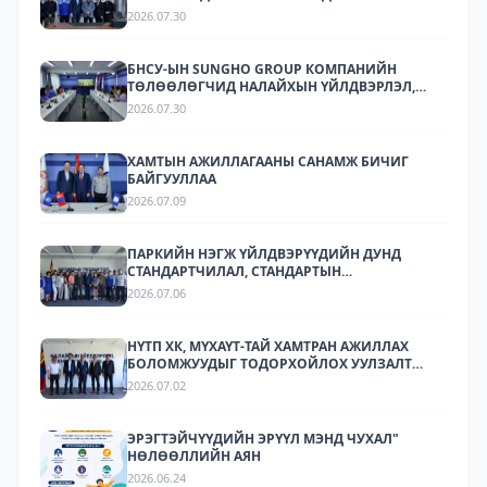
БАЙГУУЛЛАГУУДЫН ТӨЛӨӨЛӨЛ НАЛАЙХЫН
2026.07.30
ҮЙЛДВЭРЛЭЛ, ТЕХНОЛОГИЙН ПАРК ХК-Д
АЖИЛЛАЛАА
БНСУ-ЫН SUNGHO GROUP КОМПАНИЙН
ТӨЛӨӨЛӨГЧИД НАЛАЙХЫН ҮЙЛДВЭРЛЭЛ,
ТЕХНОЛОГИЙН ПАРКТ АЖИЛЛАЛАА.
2026.07.30
ХАМТЫН АЖИЛЛАГААНЫ САНАМЖ БИЧИГ
БАЙГУУЛЛАА
2026.07.09
ПАРКИЙН НЭГЖ ҮЙЛДВЭРҮҮДИЙН ДУНД
СТАНДАРТЧИЛАЛ, СТАНДАРТЫН
ХЭРЭГЖИЛТИЙН ТАЛААР СУРГАЛТ,
2026.07.06
МЭДЭЭЛЛИЙН АРГА ХЭМЖЭЭ ЗОХИОН
БАЙГУУЛЛАА.
НҮТП ХК, МҮХАҮТ-ТАЙ ХАМТРАН АЖИЛЛАХ
БОЛОМЖУУДЫГ ТОДОРХОЙЛОХ УУЛЗАЛТ
ЗОХИОН БАЙГУУЛАГДЛАА.
2026.07.02
ЭРЭГТЭЙЧҮҮДИЙН ЭРҮҮЛ МЭНД ЧУХАЛ"
НӨЛӨӨЛЛИЙН АЯН
2026.06.24