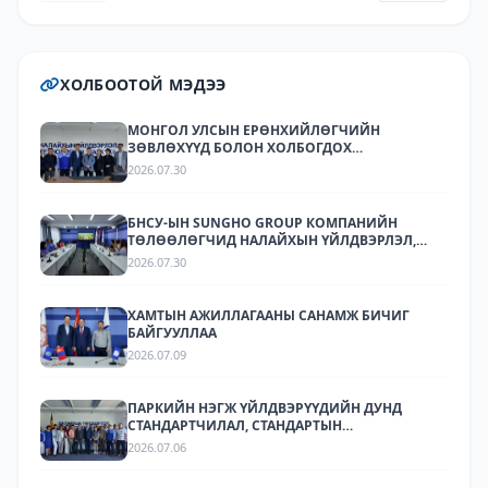
ХОЛБООТОЙ МЭДЭЭ
МОНГОЛ УЛСЫН ЕРӨНХИЙЛӨГЧИЙН
ЗӨВЛӨХҮҮД БОЛОН ХОЛБОГДОХ
БАЙГУУЛЛАГУУДЫН ТӨЛӨӨЛӨЛ НАЛАЙХЫН
2026.07.30
ҮЙЛДВЭРЛЭЛ, ТЕХНОЛОГИЙН ПАРК ХК-Д
АЖИЛЛАЛАА
БНСУ-ЫН SUNGHO GROUP КОМПАНИЙН
ТӨЛӨӨЛӨГЧИД НАЛАЙХЫН ҮЙЛДВЭРЛЭЛ,
ТЕХНОЛОГИЙН ПАРКТ АЖИЛЛАЛАА.
2026.07.30
ХАМТЫН АЖИЛЛАГААНЫ САНАМЖ БИЧИГ
БАЙГУУЛЛАА
2026.07.09
ПАРКИЙН НЭГЖ ҮЙЛДВЭРҮҮДИЙН ДУНД
СТАНДАРТЧИЛАЛ, СТАНДАРТЫН
ХЭРЭГЖИЛТИЙН ТАЛААР СУРГАЛТ,
2026.07.06
МЭДЭЭЛЛИЙН АРГА ХЭМЖЭЭ ЗОХИОН
БАЙГУУЛЛАА.