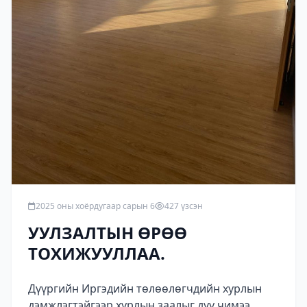
2025 оны хоёрдугаар сарын 6
427 үзсэн
УУЛЗАЛТЫН ӨРӨӨ
ТОХИЖУУЛЛАА.
Дүүргийн Иргэдийн төлөөлөгчдийн хурлын
дэмжлэгтэйгээр хурлын заалыг дуу чимээ