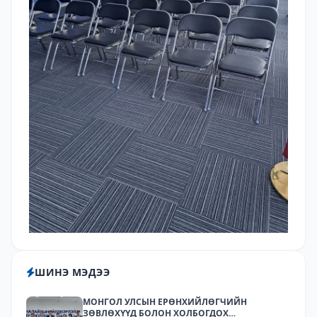
ШИНЭ МЭДЭЭ
МОНГОЛ УЛСЫН ЕРӨНХИЙЛӨГЧИЙН
ЗӨВЛӨХҮҮД БОЛОН ХОЛБОГДОХ