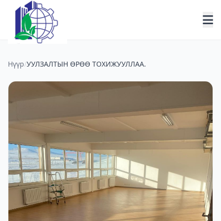
Нүүр
/
УУЛЗАЛТЫН ӨРӨӨ ТОХИЖУУЛЛАА.