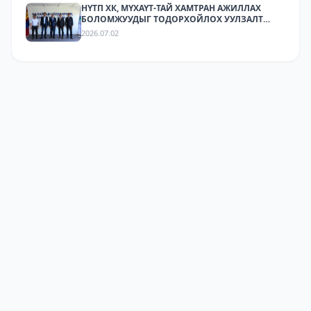
НҮТП ХК, МҮХАҮТ-ТАЙ ХАМТРАН АЖИЛЛАХ
БОЛОМЖУУДЫГ ТОДОРХОЙЛОХ УУЛЗАЛТ
ЗОХИОН БАЙГУУЛАГДЛАА.
2026.07.02