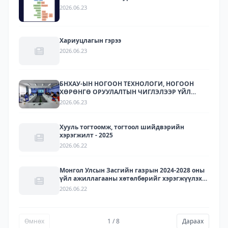
2026.06.23
Хариуцлагын гэрээ
2026.06.23
БНХАУ-ЫН НОГООН ТЕХНОЛОГИ, НОГООН
ХӨРӨНГӨ ОРУУЛАЛТЫН ЧИГЛЭЛЭЭР ҮЙЛ
АЖИЛЛАГАА ЯВУУЛДАГ ЛАРИТЕК ХХК-ЫН
2026.06.23
ТӨЛӨӨЛЛҮҮДИЙГ ХҮЛЭЭН АВЧ УУЛЗЛАА.
Хууль тогтоомж, тогтоол шийдвэрийн
хэрэгжилт - 2025
2026.06.22
Монгол Улсын Засгийн газрын 2024-2028 оны
үйл ажиллагааны хөтөлбөрийг хэрэгжүүлэх
арга хэмжээний төлөвлөгөөний хэрэгжилт -
2026.06.22
2025
Өмнөх
1 / 8
Дараах