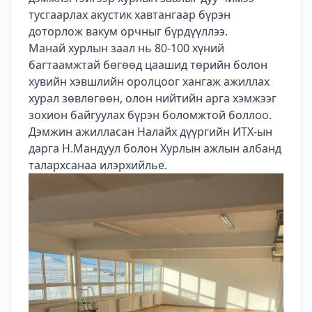
тусгаарлах акустик хавтангаар бүрэн
доторлож вакум орчныг бүрдүүллээ.
Манай хурлын заал нь 80-100 хүний
багтаамжтай бөгөөд цаашид төрийн болон
хувийн хэвшлийн оролцоог хангаж ажиллах
хурал зөвлөгөөн, олон нийтийн арга хэмжээг
зохион байгуулах бүрэн боломжтой боллоо.
Дэмжин ажилласан Налайх дүүргийн ИТХ-ын
дарга Н.Мандуул болон Хурлын ажлын албанд
талархсанаа илэрхийлье.