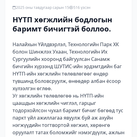
2025 оны тавдугаар сарын 15
516 үзсэн
НҮТП хөгжлийн бодлогын
баримт бичигтэй боллоо.
Налайхын Үйлдвэрлэл, Технологийн Парк ХК
болон Шинжлэх Ухаан, Технологийн Их
Сургуулийн хооронд байгуулсан Санамж
бичгийн хүрээнд ШУТИС-ийн эрдэмтдийн баг
НҮТП-ийн хөгжлийн төлөвлөгөөг өндөр
түвшинд боловсруулж, өнөөдөр албан ёсоор
хүлээлгэн өглөө.
Уг хөгжлийн төлөвлөгөө нь НҮТП-ийн
цаашдын хөгжлийн чиглэл, гарцыг
тодорхойлсон чухал баримт бичиг бөгөөд тус
паркт үйл ажиллагаа явуулж буй аж ахуйн
нэгжүүдийн тогтвортой хөгжил, хөрөнгө
оруулалт татах боломжийг нэмэгдүүлж, ажлын