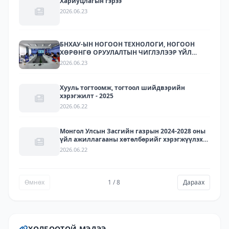
Хариуцлагын гэрээ
2026.06.23
БНХАУ-ЫН НОГООН ТЕХНОЛОГИ, НОГООН
ХӨРӨНГӨ ОРУУЛАЛТЫН ЧИГЛЭЛЭЭР ҮЙЛ
АЖИЛЛАГАА ЯВУУЛДАГ ЛАРИТЕК ХХК-ЫН
2026.06.23
ТӨЛӨӨЛЛҮҮДИЙГ ХҮЛЭЭН АВЧ УУЛЗЛАА.
Хууль тогтоомж, тогтоол шийдвэрийн
хэрэгжилт - 2025
2026.06.22
Монгол Улсын Засгийн газрын 2024-2028 оны
үйл ажиллагааны хөтөлбөрийг хэрэгжүүлэх
арга хэмжээний төлөвлөгөөний хэрэгжилт -
2026.06.22
2025
Өмнөх
1 / 8
Дараах
ХОЛБООТОЙ МЭДЭЭ