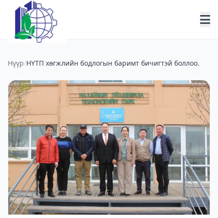
Нүүр
/
НҮТП хөгжлийн бодлогын баримт бичигтэй боллоо.