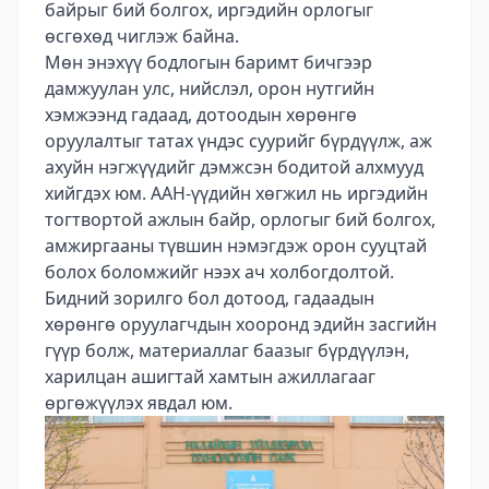
байрыг бий болгох, иргэдийн орлогыг
өсгөхөд чиглэж байна.
Мөн энэхүү бодлогын баримт бичгээр
дамжуулан улс, нийслэл, орон нутгийн
хэмжээнд гадаад, дотоодын хөрөнгө
оруулалтыг татах үндэс суурийг бүрдүүлж, аж
ахуйн нэгжүүдийг дэмжсэн бодитой алхмууд
хийгдэх юм. ААН-үүдийн хөгжил нь иргэдийн
тогтвортой ажлын байр, орлогыг бий болгох,
амжиргааны түвшин нэмэгдэж орон сууцтай
болох боломжийг нээх ач холбогдолтой.
Бидний зорилго бол дотоод, гадаадын
хөрөнгө оруулагчдын хооронд эдийн засгийн
гүүр болж, материаллаг баазыг бүрдүүлэн,
харилцан ашигтай хамтын ажиллагааг
өргөжүүлэх явдал юм.