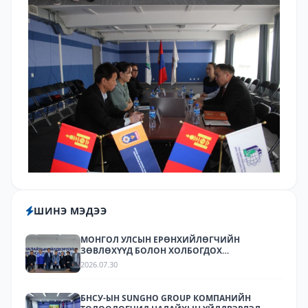
ШИНЭ МЭДЭЭ
МОНГОЛ УЛСЫН ЕРӨНХИЙЛӨГЧИЙН
ЗӨВЛӨХҮҮД БОЛОН ХОЛБОГДОХ
БАЙГУУЛЛАГУУДЫН ТӨЛӨӨЛӨЛ НАЛАЙХЫН
2026.07.30
ҮЙЛДВЭРЛЭЛ, ТЕХНОЛОГИЙН ПАРК ХК-Д
АЖИЛЛАЛАА
БНСУ-ЫН SUNGHO GROUP КОМПАНИЙН