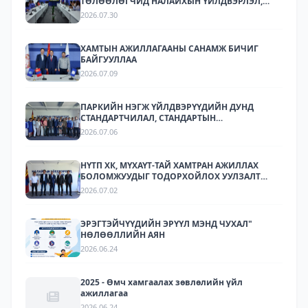
ТӨЛӨӨЛӨГЧИД НАЛАЙХЫН ҮЙЛДВЭРЛЭЛ,
ТЕХНОЛОГИЙН ПАРКТ АЖИЛЛАЛАА.
2026.07.30
ХАМТЫН АЖИЛЛАГААНЫ САНАМЖ БИЧИГ
БАЙГУУЛЛАА
2026.07.09
ПАРКИЙН НЭГЖ ҮЙЛДВЭРҮҮДИЙН ДУНД
СТАНДАРТЧИЛАЛ, СТАНДАРТЫН
ХЭРЭГЖИЛТИЙН ТАЛААР СУРГАЛТ,
2026.07.06
МЭДЭЭЛЛИЙН АРГА ХЭМЖЭЭ ЗОХИОН
БАЙГУУЛЛАА.
НҮТП ХК, МҮХАҮТ-ТАЙ ХАМТРАН АЖИЛЛАХ
БОЛОМЖУУДЫГ ТОДОРХОЙЛОХ УУЛЗАЛТ
ЗОХИОН БАЙГУУЛАГДЛАА.
2026.07.02
ЭРЭГТЭЙЧҮҮДИЙН ЭРҮҮЛ МЭНД ЧУХАЛ"
НӨЛӨӨЛЛИЙН АЯН
2026.06.24
2025 - Өмч хамгаалах зөвлөлийн үйл
ажиллагаа
2026.06.24