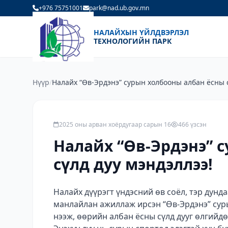
+976 75751001
park@nad.ub.gov.mn
НАЛАЙХЫН ҮЙЛДВЭРЛЭЛ
ТЕХНОЛОГИЙН ПАРК
Нүүр
/
Налайх “Өв-Эрдэнэ” сурын холбооны албан ёсны 
мэндэллээ!
2025 оны арван хоёрдугаар сарын 16
466 үзсэн
Налайх “Өв-Эрдэнэ” 
сүлд дуу мэндэллээ!
Налайх дүүрэгт үндэсний өв соёл, тэр дунд
манлайлан ажиллаж ирсэн “Өв-Эрдэнэ” сур
нээж, өөрийн албан ёсны сүлд дууг өлгийдө