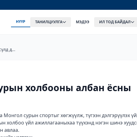
НҮҮР
ТАНИЛЦУУЛГА
МЭДЭЭ
ИЛ ТОД БАЙДАЛ
сүлд дуу
сурын холбооны албан ёсны
аа Монгол сурын спортыг хөгжүүлж, түгээн дэлгэрүүлэх ү
ын холбоо үйл ажиллагааныхаа түүхэнд нэгэн шинэ хуудс
н авлаа.