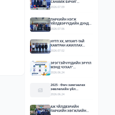
САНАМЖ БИЧИГ
БАЙГУУЛЛАА
2026.07.09
ПАРКИЙН НЭГЖ
ҮЙЛДВЭРҮҮДИЙН ДУНД
СТАНДАРТЧИЛАЛ,
2026.07.06
СТАНДАРТЫН
ХЭРЭГЖИЛТИЙН ТАЛААР
СУРГАЛТ, МЭДЭЭЛЛИЙН
НҮТП ХК, МҮХАҮТ-ТАЙ
АРГА ХЭМЖЭЭ ЗОХИОН
ХАМТРАН АЖИЛЛАХ
БАЙГУУЛЛАА.
БОЛОМЖУУДЫГ
2026.07.02
ТОДОРХОЙЛОХ УУЛЗАЛТ
ЗОХИОН БАЙГУУЛАГДЛАА.
ЭРЭГТЭЙЧҮҮДИЙН ЭРҮҮЛ
МЭНД ЧУХАЛ"
НӨЛӨӨЛЛИЙН АЯН
2026.06.24
2025 - Өмч хамгаалах
зөвлөлийн үйл
ажиллагаа
2026.06.24
АЖ ҮЙЛДВЭРИЙН
ПАРКИЙН ХӨГЖЛИЙН
ТУРШЛАГА СОЛИЛЦОХ