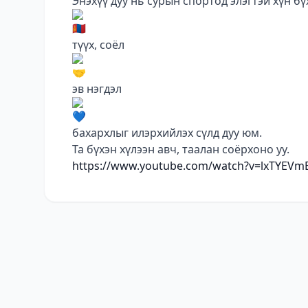
Энэхүү дуу нь сурын спортод элэгтэй хүн бү
түүх, соёл
эв нэгдэл
бахархлыг илэрхийлэх сүлд дуу юм.
Та бүхэн хүлээн авч, таалан соёрхоно уу.
https://www.youtube.com/watch?v=lxTYEVm