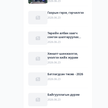
2026.06.23
УУЛЗАЛТ БОЛЛОО
Газрын гэрээ, гэрчилгээ
2026.06.23
Төрийн албан хаагч
сонгон шалгаруулах
журам
2026.06.23
Хяналт-шинжилгээ,
үнэлгээ хийх журам
2026.06.23
Батлагдсан төсөв - 2026
2026.06.23
Байгууллагын дүрэм
2026.06.23