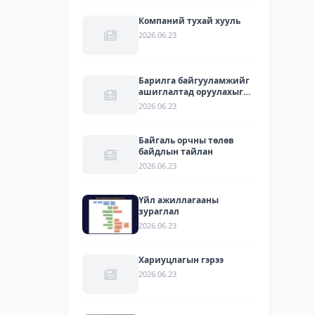
Компаний тухай хууль
2026.06.23
Барилга байгууламжийг
ашиглалтад оруулахыг
зөвшөөрсөн акт
2026.06.23
Байгаль орчны төлөв
байдлын тайлан
2026.06.23
Үйл ажиллагааны
зураглал
2026.06.23
Хариуцлагын гэрээ
2026.06.23