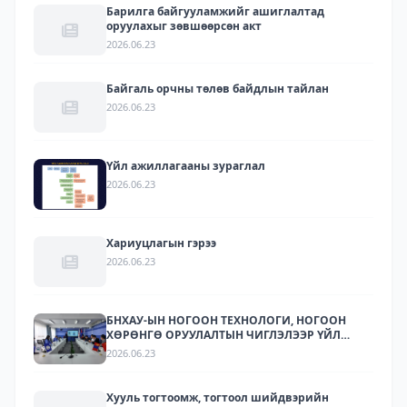
Барилга байгууламжийг ашиглалтад
оруулахыг зөвшөөрсөн акт
2026.06.23
Байгаль орчны төлөв байдлын тайлан
2026.06.23
Үйл ажиллагааны зураглал
2026.06.23
Хариуцлагын гэрээ
2026.06.23
БНХАУ-ЫН НОГООН ТЕХНОЛОГИ, НОГООН
ХӨРӨНГӨ ОРУУЛАЛТЫН ЧИГЛЭЛЭЭР ҮЙЛ
АЖИЛЛАГАА ЯВУУЛДАГ ЛАРИТЕК ХХК-ЫН
2026.06.23
ТӨЛӨӨЛЛҮҮДИЙГ ХҮЛЭЭН АВЧ УУЛЗЛАА.
Хууль тогтоомж, тогтоол шийдвэрийн