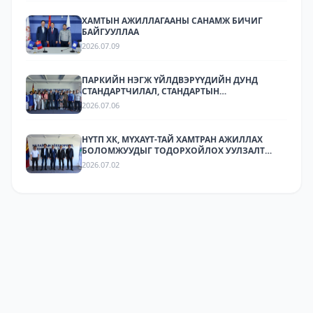
ХАМТЫН АЖИЛЛАГААНЫ САНАМЖ БИЧИГ
БАЙГУУЛЛАА
2026.07.09
ПАРКИЙН НЭГЖ ҮЙЛДВЭРҮҮДИЙН ДУНД
СТАНДАРТЧИЛАЛ, СТАНДАРТЫН
ХЭРЭГЖИЛТИЙН ТАЛААР СУРГАЛТ,
2026.07.06
МЭДЭЭЛЛИЙН АРГА ХЭМЖЭЭ ЗОХИОН
БАЙГУУЛЛАА.
НҮТП ХК, МҮХАҮТ-ТАЙ ХАМТРАН АЖИЛЛАХ
БОЛОМЖУУДЫГ ТОДОРХОЙЛОХ УУЛЗАЛТ
ЗОХИОН БАЙГУУЛАГДЛАА.
2026.07.02