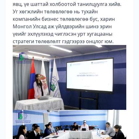
явц, үе шаттай холбоотой танилцуулга хийв.
Уг хөгжлийн төлөвлөгөө нь тухайн
компанийн бизнес төлөвлөгөө бус, харин
Монгол Улсад аж үйлдвэрийн шинэ эрин
үеийг эхлүүлэхэд чиглэсэн урт хугацааны
стратеги төлөвлөлт гэдгээрээ онцлог юм.