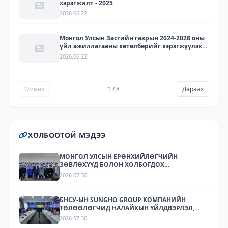
хэрэгжилт - 2025
2026.06.22
Монгол Улсын Засгийн газрын 2024-2028 оны
үйл ажиллагааны хөтөлбөрийг хэрэгжүүлэх
арга хэмжээний төлөвлөгөөний хэрэгжилт -
2026.06.22
2025
Өмнөх
1 / 8
Дараах
ХОЛБООТОЙ МЭДЭЭ
МОНГОЛ УЛСЫН ЕРӨНХИЙЛӨГЧИЙН
ЗӨВЛӨХҮҮД БОЛОН ХОЛБОГДОХ
БАЙГУУЛЛАГУУДЫН ТӨЛӨӨЛӨЛ НАЛАЙХЫН
2026.07.30
ҮЙЛДВЭРЛЭЛ, ТЕХНОЛОГИЙН ПАРК ХК-Д
АЖИЛЛАЛАА
БНСУ-ЫН SUNGHO GROUP КОМПАНИЙН
ТӨЛӨӨЛӨГЧИД НАЛАЙХЫН ҮЙЛДВЭРЛЭЛ,
ТЕХНОЛОГИЙН ПАРКТ АЖИЛЛАЛАА.
2026.07.30