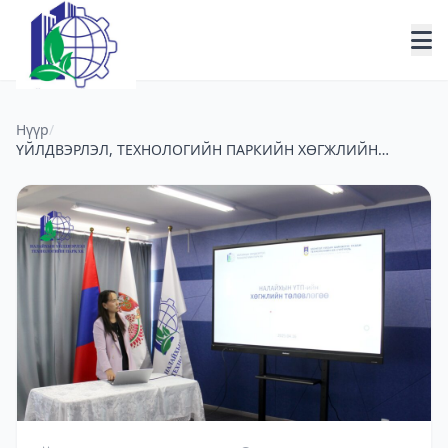
Нүүр
/
ҮЙЛДВЭРЛЭЛ, ТЕХНОЛОГИЙН ПАРКИЙН ХӨГЖЛИЙН
ТӨЛӨВЛӨГӨӨ БОЛОВСРУУЛАХ АЖЛЫН ХЭСГИЙН
ТАНИЛЦУУЛГА БОЛЛОО.