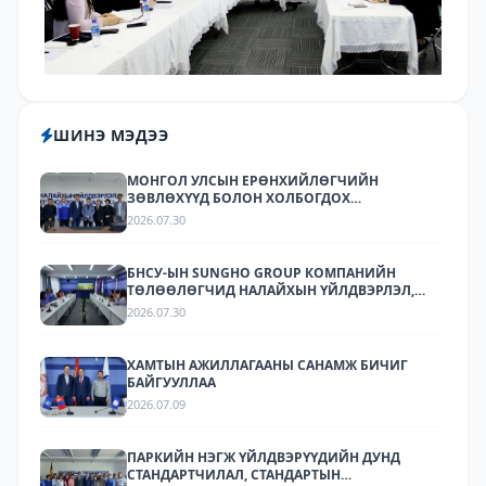
ШИНЭ МЭДЭЭ
МОНГОЛ УЛСЫН ЕРӨНХИЙЛӨГЧИЙН
ЗӨВЛӨХҮҮД БОЛОН ХОЛБОГДОХ
БАЙГУУЛЛАГУУДЫН ТӨЛӨӨЛӨЛ НАЛАЙХЫН
2026.07.30
ҮЙЛДВЭРЛЭЛ, ТЕХНОЛОГИЙН ПАРК ХК-Д
АЖИЛЛАЛАА
БНСУ-ЫН SUNGHO GROUP КОМПАНИЙН
ТӨЛӨӨЛӨГЧИД НАЛАЙХЫН ҮЙЛДВЭРЛЭЛ,
ТЕХНОЛОГИЙН ПАРКТ АЖИЛЛАЛАА.
2026.07.30
ХАМТЫН АЖИЛЛАГААНЫ САНАМЖ БИЧИГ
БАЙГУУЛЛАА
2026.07.09
ПАРКИЙН НЭГЖ ҮЙЛДВЭРҮҮДИЙН ДУНД
СТАНДАРТЧИЛАЛ, СТАНДАРТЫН