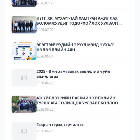
ХЭРЭГЖИЛТИЙН ТАЛААР СУРГАЛТ,
2026.07.06
МЭДЭЭЛЛИЙН АРГА ХЭМЖЭЭ ЗОХИОН
БАЙГУУЛЛАА.
НҮТП ХК, МҮХАҮТ-ТАЙ ХАМТРАН АЖИЛЛАХ
БОЛОМЖУУДЫГ ТОДОРХОЙЛОХ УУЛЗАЛТ
ЗОХИОН БАЙГУУЛАГДЛАА.
2026.07.02
ЭРЭГТЭЙЧҮҮДИЙН ЭРҮҮЛ МЭНД ЧУХАЛ"
НӨЛӨӨЛЛИЙН АЯН
2026.06.24
2025 - Өмч хамгаалах зөвлөлийн үйл
ажиллагаа
2026.06.24
АЖ ҮЙЛДВЭРИЙН ПАРКИЙН ХӨГЖЛИЙН
ТУРШЛАГА СОЛИЛЦОХ УУЛЗАЛТ БОЛЛОО
2026.06.23
Газрын гэрээ, гэрчилгээ
2026.06.23