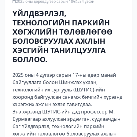
2025 оны дөрөвдүгээр сарын 18
534 үзсэн
ҮЙЛДВЭРЛЭЛ,
ТЕХНОЛОГИЙН ПАРКИЙН
ХӨГЖЛИЙН ТӨЛӨВЛӨГӨӨ
БОЛОВСРУУЛАХ АЖЛЫН
ХЭСГИЙН ТАНИЛЦУУЛГА
БОЛЛОО.
2025 оны 4 дүгээр сарын 17-ны өдөр манай
байгууллага болон Шинжлэх ухаан,
технологийн их сургууль (ШУТИС)-ийн
хооронд байгуулсан санамж бичгийн хүрээнд
хэрэгжих ажлын эхлэл тавигдлаа.
Энэ хүрээнд ШУТИС-ийн дэд профессор М.
Бурмаагаар ахлуулсан эрдэмтэн, судлаачдын
баг Үйлдвэрлэл, технологийн паркийн
хөгжлийн төлөвлөгөө боловсруулах ажлын