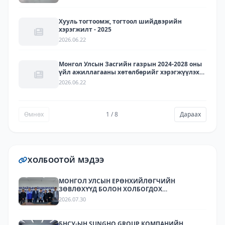
ТӨЛӨӨЛЛҮҮДИЙГ ХҮЛЭЭН АВЧ УУЛЗЛАА.
Хууль тогтоомж, тогтоол шийдвэрийн
хэрэгжилт - 2025
2026.06.22
Монгол Улсын Засгийн газрын 2024-2028 оны
үйл ажиллагааны хөтөлбөрийг хэрэгжүүлэх
арга хэмжээний төлөвлөгөөний хэрэгжилт -
2026.06.22
2025
Өмнөх
1 / 8
Дараах
ХОЛБООТОЙ МЭДЭЭ
МОНГОЛ УЛСЫН ЕРӨНХИЙЛӨГЧИЙН
ЗӨВЛӨХҮҮД БОЛОН ХОЛБОГДОХ
БАЙГУУЛЛАГУУДЫН ТӨЛӨӨЛӨЛ НАЛАЙХЫН
2026.07.30
ҮЙЛДВЭРЛЭЛ, ТЕХНОЛОГИЙН ПАРК ХК-Д
АЖИЛЛАЛАА
БНСУ-ЫН SUNGHO GROUP КОМПАНИЙН