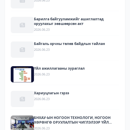
2026.06.23
Барилга байгууламжийг ашиглалтад
оруулахыг зөвшөөрсөн акт
2026.06.23
Байгаль орчны төлөв байдлын тайлан
2026.06.23
Үйл ажиллагааны зураглал
2026.06.23
Хариуцлагын гэрээ
2026.06.23
БНХАУ-ЫН НОГООН ТЕХНОЛОГИ, НОГООН
ХӨРӨНГӨ ОРУУЛАЛТЫН ЧИГЛЭЛЭЭР ҮЙЛ
АЖИЛЛАГАА ЯВУУЛДАГ ЛАРИТЕК ХХК-ЫН
2026.06.23