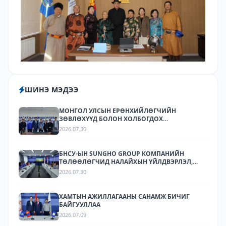
ШИНЭ МЭДЭЭ
МОНГОЛ УЛСЫН ЕРӨНХИЙЛӨГЧИЙН
ЗӨВЛӨХҮҮД БОЛОН ХОЛБОГДОХ
БАЙГУУЛЛАГУУДЫН ТӨЛӨӨЛӨЛ НАЛАЙХЫН
2026.07.30
ҮЙЛДВЭРЛЭЛ, ТЕХНОЛОГИЙН ПАРК ХК-Д
АЖИЛЛАЛАА
БНСУ-ЫН SUNGHO GROUP КОМПАНИЙН
ТӨЛӨӨЛӨГЧИД НАЛАЙХЫН ҮЙЛДВЭРЛЭЛ,
ТЕХНОЛОГИЙН ПАРКТ АЖИЛЛАЛАА.
2026.07.30
ХАМТЫН АЖИЛЛАГААНЫ САНАМЖ БИЧИГ
БАЙГУУЛЛАА
2026.07.09