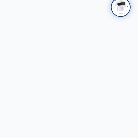
НАЛАЙХ
ҮТП
Налайхын Үйлдвэрлэл, Технологийн Парк ХК
Стандарттай үйлдвэрлэл - Ногоон хөгжил
Холбоо барих