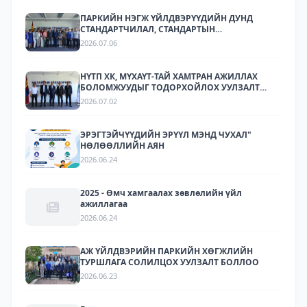
ПАРКИЙН НЭГЖ ҮЙЛДВЭРҮҮДИЙН ДУНД
СТАНДАРТЧИЛАЛ, СТАНДАРТЫН
ХЭРЭГЖИЛТИЙН ТАЛААР СУРГАЛТ,
2026.07.06
МЭДЭЭЛЛИЙН АРГА ХЭМЖЭЭ ЗОХИОН
БАЙГУУЛЛАА.
НҮТП ХК, МҮХАҮТ-ТАЙ ХАМТРАН АЖИЛЛАХ
БОЛОМЖУУДЫГ ТОДОРХОЙЛОХ УУЛЗАЛТ
ЗОХИОН БАЙГУУЛАГДЛАА.
2026.07.02
ЭРЭГТЭЙЧҮҮДИЙН ЭРҮҮЛ МЭНД ЧУХАЛ"
НӨЛӨӨЛЛИЙН АЯН
2026.06.24
2025 - Өмч хамгаалах зөвлөлийн үйл
ажиллагаа
2026.06.24
АЖ ҮЙЛДВЭРИЙН ПАРКИЙН ХӨГЖЛИЙН
ТУРШЛАГА СОЛИЛЦОХ УУЛЗАЛТ БОЛЛОО
2026.06.23