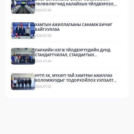
ТӨЛӨӨЛӨГЧИД НАЛАЙХЫН ҮЙЛДВЭРЛЭЛ,
ТЕХНОЛОГИЙН ПАРКТ АЖИЛЛАЛАА.
2026.07.30
ХАМТЫН АЖИЛЛАГААНЫ САНАМЖ БИЧИГ
БАЙГУУЛЛАА
2026.07.09
ПАРКИЙН НЭГЖ ҮЙЛДВЭРҮҮДИЙН ДУНД
СТАНДАРТЧИЛАЛ, СТАНДАРТЫН
ХЭРЭГЖИЛТИЙН ТАЛААР СУРГАЛТ,
2026.07.06
МЭДЭЭЛЛИЙН АРГА ХЭМЖЭЭ ЗОХИОН
БАЙГУУЛЛАА.
НҮТП ХК, МҮХАҮТ-ТАЙ ХАМТРАН АЖИЛЛАХ
БОЛОМЖУУДЫГ ТОДОРХОЙЛОХ УУЛЗАЛТ
ЗОХИОН БАЙГУУЛАГДЛАА.
2026.07.02