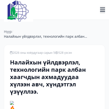
Нүүр
/
Налайхын үйлдвэрлэл, технологийн парк албан
хаагчдын ахмадуудаа хүлээн авч, хүндэтгэл үзүүллээ.
2026 оны хоёрдугаар сарын 5
528 үзсэн
Налайхын үйлдвэрлэл,
технологийн парк албан
хаагчдын ахмадуудаа
хүлээн авч, хүндэтгэл
үзүүллээ.