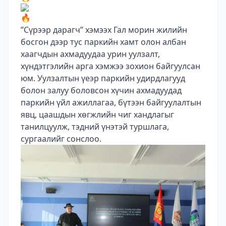
”Сүрээр дарагч” хэмээх Гал морин жилийн
босгон дээр тус паркийн хамт олон албан
хаагчдын ахмадуудаа урин уулзалт,
хүндэтгэлийн арга хэмжээ зохион байгуулсан
юм. Уулзалтын үеэр паркийн удирдлагууд
болон залуу боловсон хүчин ахмадуудад
паркийн үйл ажиллагаа, бүтээн байгуулалтын
явц, цаашдын хөгжлийн чиг хандлагыг
танилцуулж, тэдний үнэтэй туршлага,
сургаалийг сонслоо.