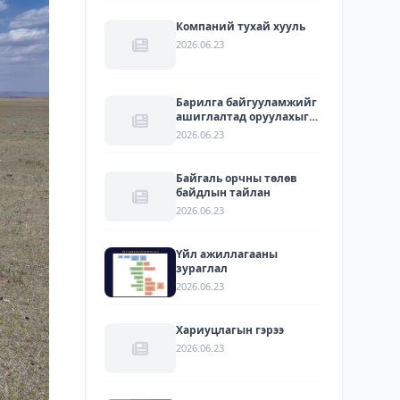
Компаний тухай хууль
2026.06.23
Барилга байгууламжийг
ашиглалтад оруулахыг
зөвшөөрсөн акт
2026.06.23
Байгаль орчны төлөв
байдлын тайлан
2026.06.23
Үйл ажиллагааны
зураглал
2026.06.23
Хариуцлагын гэрээ
2026.06.23