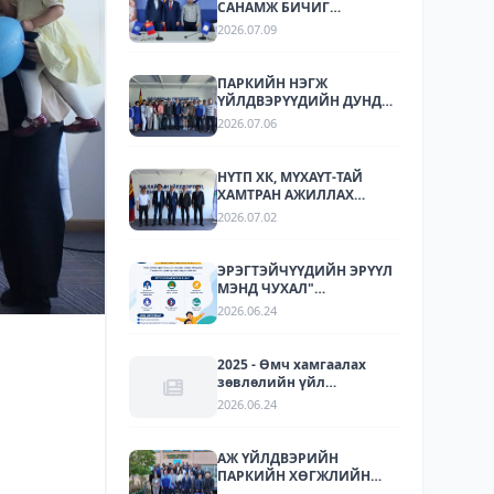
САНАМЖ БИЧИГ
БАЙГУУЛЛАА
2026.07.09
ПАРКИЙН НЭГЖ
ҮЙЛДВЭРҮҮДИЙН ДУНД
СТАНДАРТЧИЛАЛ,
2026.07.06
СТАНДАРТЫН
ХЭРЭГЖИЛТИЙН ТАЛААР
СУРГАЛТ, МЭДЭЭЛЛИЙН
НҮТП ХК, МҮХАҮТ-ТАЙ
АРГА ХЭМЖЭЭ ЗОХИОН
ХАМТРАН АЖИЛЛАХ
БАЙГУУЛЛАА.
БОЛОМЖУУДЫГ
2026.07.02
ТОДОРХОЙЛОХ УУЛЗАЛТ
ЗОХИОН БАЙГУУЛАГДЛАА.
ЭРЭГТЭЙЧҮҮДИЙН ЭРҮҮЛ
МЭНД ЧУХАЛ"
НӨЛӨӨЛЛИЙН АЯН
2026.06.24
2025 - Өмч хамгаалах
зөвлөлийн үйл
ажиллагаа
2026.06.24
АЖ ҮЙЛДВЭРИЙН
ПАРКИЙН ХӨГЖЛИЙН
ТУРШЛАГА СОЛИЛЦОХ