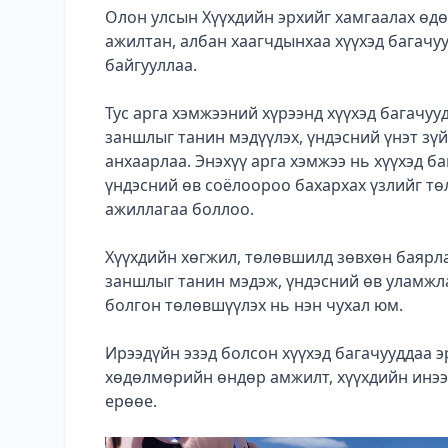
Олон улсын Хүүхдийн эрхийг хамгаалах өдө
ажилтан, албан хаагчдынхаа хүүхэд багачуу
байгууллаа.
Тус арга хэмжээний хүрээнд хүүхэд багачуу
заншлыг танин мэдүүлэх, үндэсний үнэт зүй
анхаарлаа. Энэхүү арга хэмжээ нь хүүхэд б
үндэсний өв соёлоороо бахархах үзлийг тө
ажиллагаа боллоо.
Хүүхдийн хөгжил, төлөвшилд зөвхөн баярлаж
заншлыг танин мэдэж, үндэсний өв уламжла
болгон төлөвшүүлэх нь нэн чухал юм.
Ирээдүйн эзэд болсон хүүхэд багачууддаа эр
хөдөлмөрийн өндөр амжилт, хүүхдийн инээд
ерөөе.