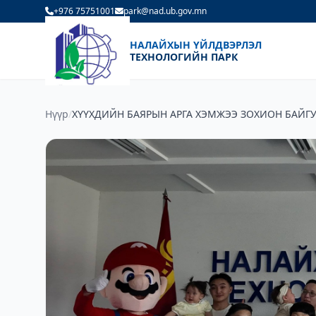
+976 75751001
park@nad.ub.gov.mn
НАЛАЙХЫН ҮЙЛДВЭРЛЭЛ
ТЕХНОЛОГИЙН ПАРК
Нүүр
/
ХҮҮХДИЙН БАЯРЫН АРГА ХЭМЖЭЭ ЗОХИОН БАЙГУ