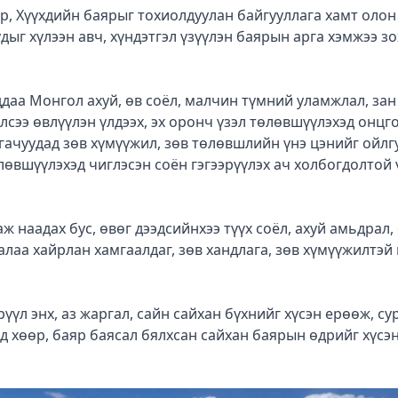
р, Хүүхдийн баярыг тохиолдуулан байгууллага хамт олон
дыг хүлээн авч, хүндэтгэл үзүүлэн баярын арга хэмжээ з
ддаа Монгол ахуй, өв соёл, малчин түмний уламжлал, зан
лсээ өвлүүлэн үлдээх, эх оронч үзэл төлөвшүүлэхэд онцг
агачуудад зөв хүмүүжил, зөв төлөвшлийн үнэ цэнийг ойлг
лөвшүүлэхэд чиглэсэн соён гэгээрүүлэх ач холбогдолтой 
 наадах бус, өвөг дээдсийнхээ түүх соёл, ахуй амьдрал, 
лаа хайрлан хамгаалдаг, зөв хандлага, зөв хүмүүжилтэй
үүл энх, аз жаргал, сайн сайхан бүхнийг хүсэн ерөөж, су
 хөөр, баяр баясал бялхсан сайхан баярын өдрийг хүсэ