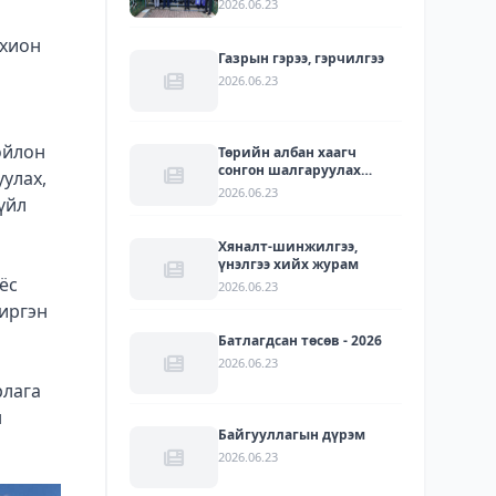
2026.06.23
УУЛЗАЛТ БОЛЛОО
охион
Газрын гэрээ, гэрчилгээ
2026.06.23
ойлон
Төрийн албан хаагч
сонгон шалгаруулах
уулах,
журам
2026.06.23
үйл
Хяналт-шинжилгээ,
үнэлгээ хийх журам
ёс
2026.06.23
 иргэн
Батлагдсан төсөв - 2026
2026.06.23
рлага
н
Байгууллагын дүрэм
2026.06.23