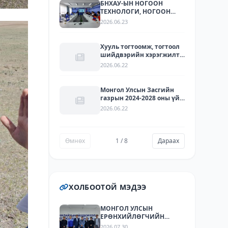
БНХАУ-ЫН НОГООН
ТЕХНОЛОГИ, НОГООН
ХӨРӨНГӨ ОРУУЛАЛТЫН
2026.06.23
ЧИГЛЭЛЭЭР ҮЙЛ
АЖИЛЛАГАА ЯВУУЛДАГ
ЛАРИТЕК ХХК-ЫН
Хууль тогтоомж, тогтоол
ТӨЛӨӨЛЛҮҮДИЙГ ХҮЛЭЭН
шийдвэрийн хэрэгжилт -
АВЧ УУЛЗЛАА.
2025
2026.06.22
Монгол Улсын Засгийн
газрын 2024-2028 оны үйл
ажиллагааны
2026.06.22
хөтөлбөрийг хэрэгжүүлэх
арга хэмжээний
төлөвлөгөөний
хэрэгжилт - 2025
Өмнөх
1 / 8
Дараах
ХОЛБООТОЙ МЭДЭЭ
МОНГОЛ УЛСЫН
ЕРӨНХИЙЛӨГЧИЙН
ЗӨВЛӨХҮҮД БОЛОН
2026.07.30