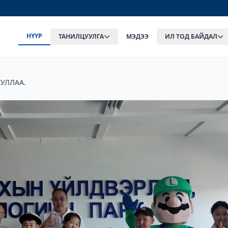
НҮҮР
ТАНИЛЦУУЛГА
МЭДЭЭ
ИЛ ТОД БАЙДАЛ
УЛЛАА.