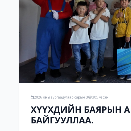
2026 оны зургаадугаар сарын 3
305 үзсэн
ХҮҮХДИЙН БАЯРЫН А
БАЙГУУЛЛАА.