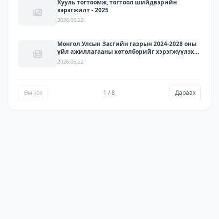
Хууль тогтоомж, тогтоол шийдвэрийн
хэрэгжилт - 2025
2026.06.22
Монгол Улсын Засгийн газрын 2024-2028 оны
үйл ажиллагааны хөтөлбөрийг хэрэгжүүлэх
арга хэмжээний төлөвлөгөөний хэрэгжилт -
2026.06.22
2025
Өмнөх
1 / 8
Дараах