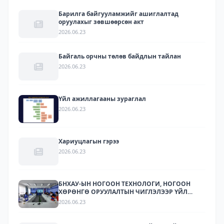
Барилга байгууламжийг ашиглалтад
оруулахыг зөвшөөрсөн акт
2026.06.23
Байгаль орчны төлөв байдлын тайлан
2026.06.23
Үйл ажиллагааны зураглал
2026.06.23
Хариуцлагын гэрээ
2026.06.23
БНХАУ-ЫН НОГООН ТЕХНОЛОГИ, НОГООН
ХӨРӨНГӨ ОРУУЛАЛТЫН ЧИГЛЭЛЭЭР ҮЙЛ
АЖИЛЛАГАА ЯВУУЛДАГ ЛАРИТЕК ХХК-ЫН
2026.06.23
ТӨЛӨӨЛЛҮҮДИЙГ ХҮЛЭЭН АВЧ УУЛЗЛАА.