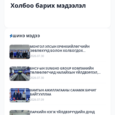
Холбоо барих мэдээлэл
ШИНЭ МЭДЭЭ
МОНГОЛ УЛСЫН ЕРӨНХИЙЛӨГЧИЙН
ЗӨВЛӨХҮҮД БОЛОН ХОЛБОГДОХ
БАЙГУУЛЛАГУУДЫН ТӨЛӨӨЛӨЛ НАЛАЙХЫН
2026.07.30
ҮЙЛДВЭРЛЭЛ, ТЕХНОЛОГИЙН ПАРК ХК-Д
АЖИЛЛАЛАА
БНСУ-ЫН SUNGHO GROUP КОМПАНИЙН
ТӨЛӨӨЛӨГЧИД НАЛАЙХЫН ҮЙЛДВЭРЛЭЛ,
ТЕХНОЛОГИЙН ПАРКТ АЖИЛЛАЛАА.
2026.07.30
ХАМТЫН АЖИЛЛАГААНЫ САНАМЖ БИЧИГ
БАЙГУУЛЛАА
2026.07.09
ПАРКИЙН НЭГЖ ҮЙЛДВЭРҮҮДИЙН ДУНД