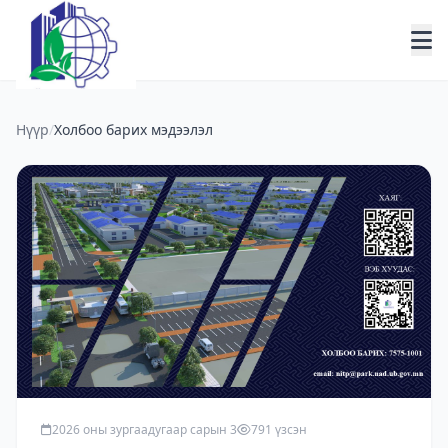
Нүүр
/
Холбоо барих мэдээлэл
2026 оны зургаадугаар сарын 3
791 үзсэн