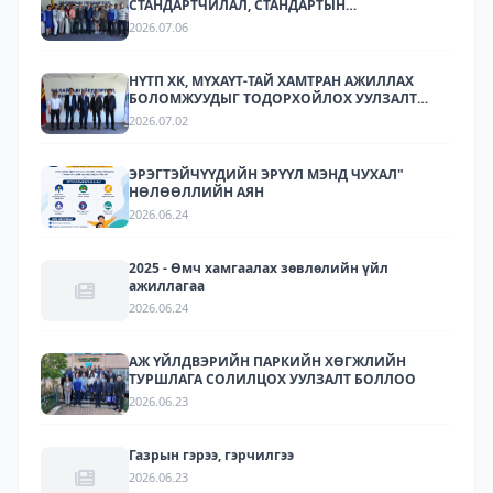
СТАНДАРТЧИЛАЛ, СТАНДАРТЫН
ХЭРЭГЖИЛТИЙН ТАЛААР СУРГАЛТ,
2026.07.06
МЭДЭЭЛЛИЙН АРГА ХЭМЖЭЭ ЗОХИОН
БАЙГУУЛЛАА.
НҮТП ХК, МҮХАҮТ-ТАЙ ХАМТРАН АЖИЛЛАХ
БОЛОМЖУУДЫГ ТОДОРХОЙЛОХ УУЛЗАЛТ
ЗОХИОН БАЙГУУЛАГДЛАА.
2026.07.02
ЭРЭГТЭЙЧҮҮДИЙН ЭРҮҮЛ МЭНД ЧУХАЛ"
НӨЛӨӨЛЛИЙН АЯН
2026.06.24
2025 - Өмч хамгаалах зөвлөлийн үйл
ажиллагаа
2026.06.24
АЖ ҮЙЛДВЭРИЙН ПАРКИЙН ХӨГЖЛИЙН
ТУРШЛАГА СОЛИЛЦОХ УУЛЗАЛТ БОЛЛОО
2026.06.23
Газрын гэрээ, гэрчилгээ
2026.06.23