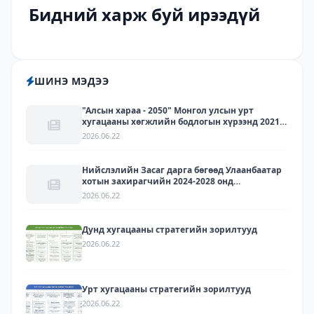
Бидний харж буй ирээдүй
ШИНЭ МЭДЭЭ
"Алсын хараа - 2050" Монгол улсын урт
хугацааны хөгжлийн бодлогын хүрээнд 2021-
2030 онд хэрэгжүүлэх зорилго, зорилт, үйл
2026.06.22
ажиллагааны хэрэгжилт, хүрсэн үр дүн - 2025
Нийслэлийн Засаг дарга бөгөөд Улаанбаатар
хотын захирагчийн 2024-2028 онд
хэрэгжүүлэх арга хэмжээний төлөвлөгөөний
2026.06.22
биелэлт - 2025
Дунд хугацааны стратегийн зорилтууд
2026.06.22
Урт хугацааны стратегийн зорилтууд
2026.06.22