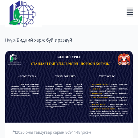
Нүүр
/
Бидний харж буй ирээдүй
2026 оны тавдугаар сарын 8
1148 үзсэн