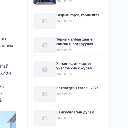
2026.06.23
УУЛЗАЛТ БОЛЛОО
Газрын гэрээ, гэрчилгээ
2026.06.23
ман
Төрийн албан хаагч
сонгон шалгаруулах
алайх -
журам
2026.06.23
Хяналт-шинжилгээ,
лтай,
үнэлгээ хийх журам
охион
2026.06.23
йн
Батлагдсан төсөв - 2026
ах
2026.06.23
ий
Байгууллагын дүрэм
2026.06.23