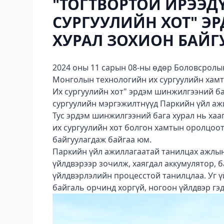
"ТОГТВОРТОЙ ИРЭЭДҮ
СУРГУУЛИЙН ХОТ" Э
ХУРАЛ ЗОХИОН БАЙГ
2024 оны 11 сарын 08-ны өдөр Боловсролы
Монголын технологийн их сургуулийн хамтр
Их сургуулийн хот" эрдэм шинжилгээний б
сургуулийн мэргэжилтнүүд Паркийн үйл аж
Тус эрдэм шинжилгээний бага хурал нь хаа
их сургуулийн хот болгон хамтын
оролцоот
байгуулагдаж байгаа юм.
Паркийн үйл ажиллагаатай танилцах ажлын
үйлдвэрээр зочилж, хаягдал аккумулятор, б
үйлдвэрлэлийн процесстой танилцлаа. Уг ү
байгаль орчинд хоргүй, ногоон үйлдвэр гэ