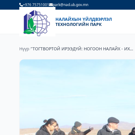
+976 75751001
park@nad.ub.gov.mn
НАЛАЙХЫН ҮЙЛДВЭРЛЭЛ
ТЕХНОЛОГИЙН ПАРК
Нүүр
/
"ТОГТВОРТОЙ ИРЭЭДҮЙ: НОГООН НАЛАЙХ - ИХ
СУРГУУЛИЙН ХОТ" ЭРДЭМ ШИНЖИЛГЭЭНИЙ БАГА
ЗОХИОН БАЙГУУЛАГДЛАА.