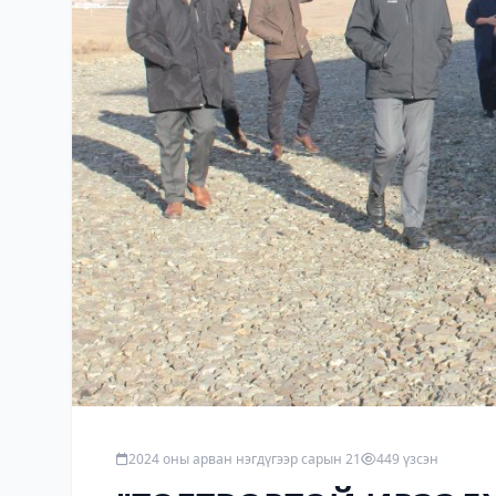
2024 оны арван нэгдүгээр сарын 21
449 үзсэн