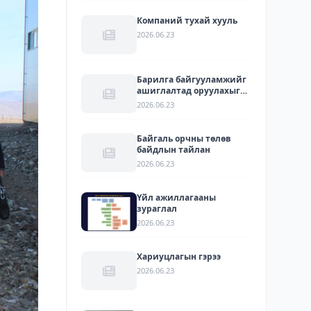
Компаний тухай хууль
2026.06.23
Барилга байгууламжийг
ашиглалтад оруулахыг
зөвшөөрсөн акт
2026.06.23
Байгаль орчны төлөв
байдлын тайлан
2026.06.23
Үйл ажиллагааны
зураглал
2026.06.23
Хариуцлагын гэрээ
2026.06.23