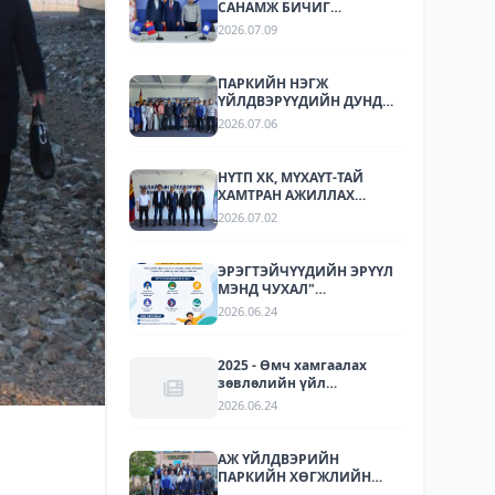
САНАМЖ БИЧИГ
БАЙГУУЛЛАА
2026.07.09
ПАРКИЙН НЭГЖ
ҮЙЛДВЭРҮҮДИЙН ДУНД
СТАНДАРТЧИЛАЛ,
2026.07.06
СТАНДАРТЫН
ХЭРЭГЖИЛТИЙН ТАЛААР
СУРГАЛТ, МЭДЭЭЛЛИЙН
НҮТП ХК, МҮХАҮТ-ТАЙ
АРГА ХЭМЖЭЭ ЗОХИОН
ХАМТРАН АЖИЛЛАХ
БАЙГУУЛЛАА.
БОЛОМЖУУДЫГ
2026.07.02
ТОДОРХОЙЛОХ УУЛЗАЛТ
ЗОХИОН БАЙГУУЛАГДЛАА.
ЭРЭГТЭЙЧҮҮДИЙН ЭРҮҮЛ
МЭНД ЧУХАЛ"
НӨЛӨӨЛЛИЙН АЯН
2026.06.24
2025 - Өмч хамгаалах
зөвлөлийн үйл
ажиллагаа
2026.06.24
АЖ ҮЙЛДВЭРИЙН
ПАРКИЙН ХӨГЖЛИЙН
ТУРШЛАГА СОЛИЛЦОХ