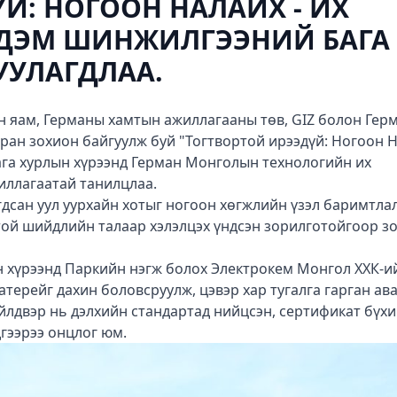
Й: НОГООН НАЛАЙХ - ИХ
РДЭМ ШИНЖИЛГЭЭНИЙ БАГА
УУЛАГДЛАА.
н яам, Германы хамтын ажиллагааны төв, GIZ болон Гер
ан зохион байгуулж буй "Тогтвортой ирээдүй: Ногоон Н
ага хурлын хүрээнд Герман Монголын технологийн их
иллагаатай танилцлаа.
гдсан уул уурхайн хотыг ногоон хөгжлийн үзэл баримтла
ой шийдлийн талаар хэлэлцэх үндсэн зорилготойгоор з
 хүрээнд Паркийн нэгж болох Электрокем Монгол ХХК-и
атерейг дахин боловсруулж, цэвэр хар тугалга гарган ав
йлдвэр нь дэлхийн стандартад нийцсэн, сертификат бүх
дгээрээ онцлог юм.