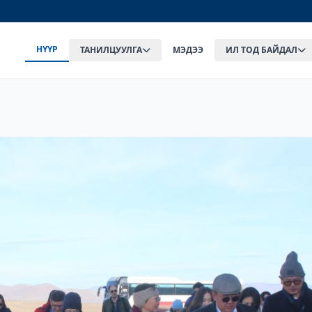
НҮҮР
ТАНИЛЦУУЛГА
МЭДЭЭ
ИЛ ТОД БАЙДАЛ
 ХУРАЛ