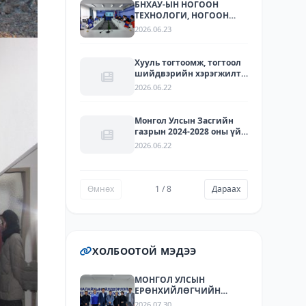
БНХАУ-ЫН НОГООН
ТЕХНОЛОГИ, НОГООН
ХӨРӨНГӨ ОРУУЛАЛТЫН
2026.06.23
ЧИГЛЭЛЭЭР ҮЙЛ
АЖИЛЛАГАА ЯВУУЛДАГ
ЛАРИТЕК ХХК-ЫН
Хууль тогтоомж, тогтоол
ТӨЛӨӨЛЛҮҮДИЙГ ХҮЛЭЭН
шийдвэрийн хэрэгжилт -
АВЧ УУЛЗЛАА.
2025
2026.06.22
Монгол Улсын Засгийн
газрын 2024-2028 оны үйл
ажиллагааны
2026.06.22
хөтөлбөрийг хэрэгжүүлэх
арга хэмжээний
төлөвлөгөөний
хэрэгжилт - 2025
Өмнөх
1 / 8
Дараах
ХОЛБООТОЙ МЭДЭЭ
МОНГОЛ УЛСЫН
ЕРӨНХИЙЛӨГЧИЙН
ЗӨВЛӨХҮҮД БОЛОН
2026.07.30