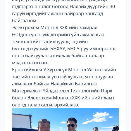
гэдгээрээ онцлог бөгөөд Налайх дүүргийн 30
гаруй иргэдийг ажлын байраар хангаад
байгаа юм.
Электрокем Монгол ХХК-ийн захирал
Ө.Одонсүрэн үйлдвэрийн үйл ажиллагаа,
технологийг танилцуулж, эцсийн
бүтээгдэхүүнийг БНХАУ, БНСУ руу импортлох
гэрээ байгуулан ажиллаж байгаа талаар
мэдээлэл өгсөн.
Ерөнхийлөгч У.Хүрэлсүх Монгол Улсын эдийн
засгийн хөгжилд үнэтэй хувь нэмэр оруулан
ажиллаж байгаа Налайхын Барилгын
Материалын Үйлдвэрлэл Технологийн Парк
болон Электокем Монгол ХХК-ийн нийт хамт
олонд талархал илэрхийллээ.