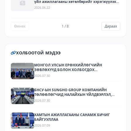
үйл ажиллагааны хөтөлбөрийг хэрэгжүүлэх
арга хэмжээний төлөвлөгөөний хэрэгжилт -
2026.06.22
2025
Өмнөх
1 / 8
Дараах
ХОЛБООТОЙ МЭДЭЭ
МОНГОЛ УЛСЫН ЕРӨНХИЙЛӨГЧИЙН
ЗӨВЛӨХҮҮД БОЛОН ХОЛБОГДОХ
БАЙГУУЛЛАГУУДЫН ТӨЛӨӨЛӨЛ НАЛАЙХЫН
2026.07.30
ҮЙЛДВЭРЛЭЛ, ТЕХНОЛОГИЙН ПАРК ХК-Д
АЖИЛЛАЛАА
БНСУ-ЫН SUNGHO GROUP КОМПАНИЙН
ТӨЛӨӨЛӨГЧИД НАЛАЙХЫН ҮЙЛДВЭРЛЭЛ,
ТЕХНОЛОГИЙН ПАРКТ АЖИЛЛАЛАА.
2026.07.30
ХАМТЫН АЖИЛЛАГААНЫ САНАМЖ БИЧИГ
БАЙГУУЛЛАА
2026.07.09