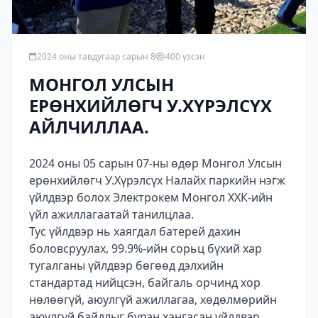
2024 оны тавдугаар сарын 8
400 үзсэн
МОНГОЛ УЛСЫН
ЕРӨНХИЙЛӨГЧ У.ХҮРЭЛСҮХ
АЙЛЧИЛЛАА.
2024 оны 05 сарын 07-ны өдөр Монгол Улсын
ерөнхийлөгч У.Хүрэлсүх Налайх паркийн нэгж
үйлдвэр болох Электрокем Монгол ХХК-ийн
үйл ажиллагаатай танилцлаа.
Тус үйлдвэр нь хаягдал батерей дахин
боловсруулах, 99.9%-ийн сорьц бүхий хар
тугалганы үйлдвэр бөгөөд дэлхийн
стандартад нийцсэн, байгаль орчинд хор
нөлөөгүй, аюулгүй ажиллагаа, хөдөлмөрийн
аюулгүй байдлыг бүрэн хангасан үйлдвэр