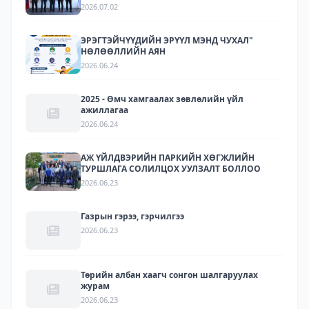
ЗОХИОН БАЙГУУЛАГДЛАА.
2026.07.02
ЭРЭГТЭЙЧҮҮДИЙН ЭРҮҮЛ МЭНД ЧУХАЛ"
НӨЛӨӨЛЛИЙН АЯН
2026.06.24
2025 - Өмч хамгаалах зөвлөлийн үйл
ажиллагаа
2026.06.24
АЖ ҮЙЛДВЭРИЙН ПАРКИЙН ХӨГЖЛИЙН
ТУРШЛАГА СОЛИЛЦОХ УУЛЗАЛТ БОЛЛОО
2026.06.23
Газрын гэрээ, гэрчилгээ
2026.06.23
Төрийн албан хаагч сонгон шалгаруулах
журам
2026.06.23