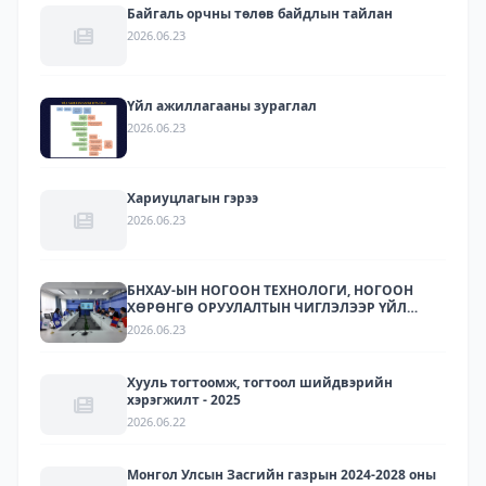
Байгаль орчны төлөв байдлын тайлан
2026.06.23
Үйл ажиллагааны зураглал
2026.06.23
Хариуцлагын гэрээ
2026.06.23
БНХАУ-ЫН НОГООН ТЕХНОЛОГИ, НОГООН
ХӨРӨНГӨ ОРУУЛАЛТЫН ЧИГЛЭЛЭЭР ҮЙЛ
АЖИЛЛАГАА ЯВУУЛДАГ ЛАРИТЕК ХХК-ЫН
2026.06.23
ТӨЛӨӨЛЛҮҮДИЙГ ХҮЛЭЭН АВЧ УУЛЗЛАА.
Хууль тогтоомж, тогтоол шийдвэрийн
хэрэгжилт - 2025
2026.06.22
Монгол Улсын Засгийн газрын 2024-2028 оны