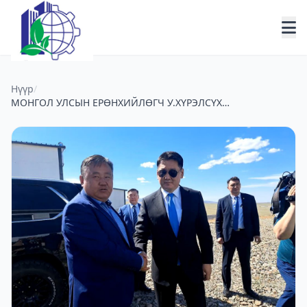
Нүүр
/
МОНГОЛ УЛСЫН ЕРӨНХИЙЛӨГЧ У.ХҮРЭЛСҮХ
АЙЛЧИЛЛАА.