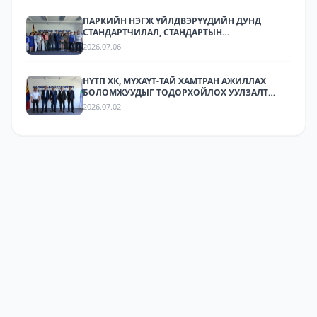
ПАРКИЙН НЭГЖ ҮЙЛДВЭРҮҮДИЙН ДУНД
СТАНДАРТЧИЛАЛ, СТАНДАРТЫН
ХЭРЭГЖИЛТИЙН ТАЛААР СУРГАЛТ,
2026.07.06
МЭДЭЭЛЛИЙН АРГА ХЭМЖЭЭ ЗОХИОН
БАЙГУУЛЛАА.
НҮТП ХК, МҮХАҮТ-ТАЙ ХАМТРАН АЖИЛЛАХ
БОЛОМЖУУДЫГ ТОДОРХОЙЛОХ УУЛЗАЛТ
ЗОХИОН БАЙГУУЛАГДЛАА.
2026.07.02