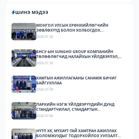
ШИНЭ МЭДЭЭ
МОНГОЛ УЛСЫН ЕРӨНХИЙЛӨГЧИЙН
ЗӨВЛӨХҮҮД БОЛОН ХОЛБОГДОХ
БАЙГУУЛЛАГУУДЫН ТӨЛӨӨЛӨЛ НАЛАЙХЫН
2026.07.30
ҮЙЛДВЭРЛЭЛ, ТЕХНОЛОГИЙН ПАРК ХК-Д
АЖИЛЛАЛАА
БНСУ-ЫН SUNGHO GROUP КОМПАНИЙН
ТӨЛӨӨЛӨГЧИД НАЛАЙХЫН ҮЙЛДВЭРЛЭЛ,
ТЕХНОЛОГИЙН ПАРКТ АЖИЛЛАЛАА.
2026.07.30
ХАМТЫН АЖИЛЛАГААНЫ САНАМЖ БИЧИГ
БАЙГУУЛЛАА
2026.07.09
ПАРКИЙН НЭГЖ ҮЙЛДВЭРҮҮДИЙН ДУНД
СТАНДАРТЧИЛАЛ, СТАНДАРТЫН
ХЭРЭГЖИЛТИЙН ТАЛААР СУРГАЛТ,
2026.07.06
МЭДЭЭЛЛИЙН АРГА ХЭМЖЭЭ ЗОХИОН
БАЙГУУЛЛАА.
НҮТП ХК, МҮХАҮТ-ТАЙ ХАМТРАН АЖИЛЛАХ
БОЛОМЖУУДЫГ ТОДОРХОЙЛОХ УУЛЗАЛТ