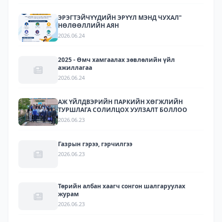
ЭРЭГТЭЙЧҮҮДИЙН ЭРҮҮЛ МЭНД ЧУХАЛ"
НӨЛӨӨЛЛИЙН АЯН
2026.06.24
2025 - Өмч хамгаалах зөвлөлийн үйл
ажиллагаа
2026.06.24
АЖ ҮЙЛДВЭРИЙН ПАРКИЙН ХӨГЖЛИЙН
ТУРШЛАГА СОЛИЛЦОХ УУЛЗАЛТ БОЛЛОО
2026.06.23
Газрын гэрээ, гэрчилгээ
2026.06.23
Төрийн албан хаагч сонгон шалгаруулах
журам
2026.06.23