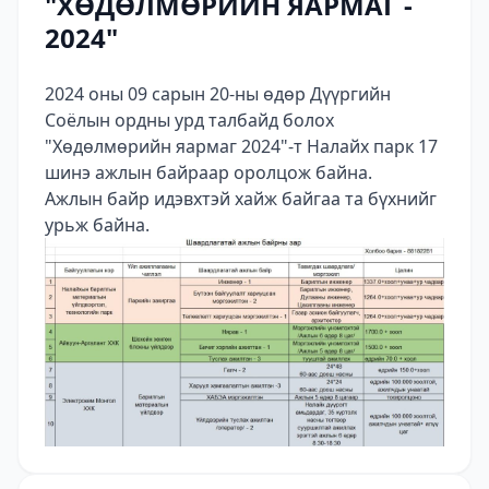
"ХӨДӨЛМӨРИЙН ЯАРМАГ -
2024"
2024 оны 09 сарын 20-ны өдөр Дүүргийн
Соёлын ордны урд талбайд болох
"Хөдөлмөрийн яармаг 2024"-т Налайх парк 17
шинэ ажлын байраар оролцож байна.
Ажлын байр идэвхтэй хайж байгаа та бүхнийг
урьж байна.