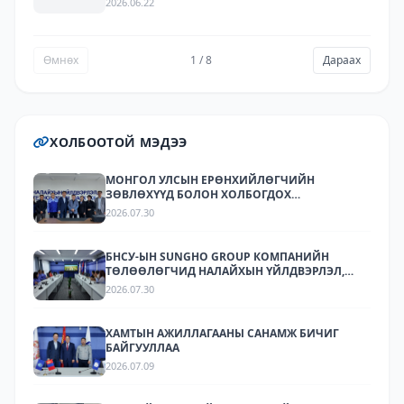
2026.06.22
2025
Өмнөх
1 / 8
Дараах
ХОЛБООТОЙ МЭДЭЭ
МОНГОЛ УЛСЫН ЕРӨНХИЙЛӨГЧИЙН
ЗӨВЛӨХҮҮД БОЛОН ХОЛБОГДОХ
БАЙГУУЛЛАГУУДЫН ТӨЛӨӨЛӨЛ НАЛАЙХЫН
2026.07.30
ҮЙЛДВЭРЛЭЛ, ТЕХНОЛОГИЙН ПАРК ХК-Д
АЖИЛЛАЛАА
БНСУ-ЫН SUNGHO GROUP КОМПАНИЙН
ТӨЛӨӨЛӨГЧИД НАЛАЙХЫН ҮЙЛДВЭРЛЭЛ,
ТЕХНОЛОГИЙН ПАРКТ АЖИЛЛАЛАА.
2026.07.30
ХАМТЫН АЖИЛЛАГААНЫ САНАМЖ БИЧИГ
БАЙГУУЛЛАА
2026.07.09