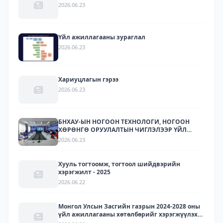
2026.06.23
Үйл ажиллагааны зураглал
2026.06.23
Хариуцлагын гэрээ
2026.06.23
БНХАУ-ЫН НОГООН ТЕХНОЛОГИ, НОГООН
ХӨРӨНГӨ ОРУУЛАЛТЫН ЧИГЛЭЛЭЭР ҮЙЛ
АЖИЛЛАГАА ЯВУУЛДАГ ЛАРИТЕК ХХК-ЫН
2026.06.23
ТӨЛӨӨЛЛҮҮДИЙГ ХҮЛЭЭН АВЧ УУЛЗЛАА.
Хууль тогтоомж, тогтоол шийдвэрийн
хэрэгжилт - 2025
2026.06.22
Монгол Улсын Засгийн газрын 2024-2028 оны
үйл ажиллагааны хөтөлбөрийг хэрэгжүүлэх
арга хэмжээний төлөвлөгөөний хэрэгжилт -