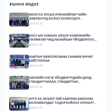
ШИНЭ МЭДЭЭ
МОНГОЛ УЛСЫН ЕРӨНХИЙЛӨГЧИЙН
ЗӨВЛӨХҮҮД БОЛОН ХОЛБОГДОХ
БАЙГУУЛЛАГУУДЫН ТӨЛӨӨЛӨЛ НАЛАЙХЫН
2026.07.30
ҮЙЛДВЭРЛЭЛ, ТЕХНОЛОГИЙН ПАРК ХК-Д
АЖИЛЛАЛАА
БНСУ-ЫН SUNGHO GROUP КОМПАНИЙН
ТӨЛӨӨЛӨГЧИД НАЛАЙХЫН ҮЙЛДВЭРЛЭЛ,
ТЕХНОЛОГИЙН ПАРКТ АЖИЛЛАЛАА.
2026.07.30
ХАМТЫН АЖИЛЛАГААНЫ САНАМЖ БИЧИГ
БАЙГУУЛЛАА
2026.07.09
ПАРКИЙН НЭГЖ ҮЙЛДВЭРҮҮДИЙН ДУНД
СТАНДАРТЧИЛАЛ, СТАНДАРТЫН
ХЭРЭГЖИЛТИЙН ТАЛААР СУРГАЛТ,
2026.07.06
МЭДЭЭЛЛИЙН АРГА ХЭМЖЭЭ ЗОХИОН
БАЙГУУЛЛАА.
НҮТП ХК, МҮХАҮТ-ТАЙ ХАМТРАН АЖИЛЛАХ
БОЛОМЖУУДЫГ ТОДОРХОЙЛОХ УУЛЗАЛТ
ЗОХИОН БАЙГУУЛАГДЛАА.
2026.07.02