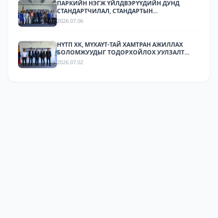
ПАРКИЙН НЭГЖ ҮЙЛДВЭРҮҮДИЙН ДУНД
СТАНДАРТЧИЛАЛ, СТАНДАРТЫН
ХЭРЭГЖИЛТИЙН ТАЛААР СУРГАЛТ,
2026.07.06
МЭДЭЭЛЛИЙН АРГА ХЭМЖЭЭ ЗОХИОН
БАЙГУУЛЛАА.
НҮТП ХК, МҮХАҮТ-ТАЙ ХАМТРАН АЖИЛЛАХ
БОЛОМЖУУДЫГ ТОДОРХОЙЛОХ УУЛЗАЛТ
ЗОХИОН БАЙГУУЛАГДЛАА.
2026.07.02