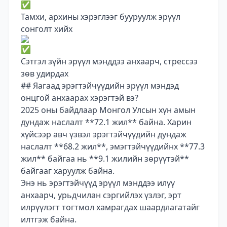
Тамхи, архины хэрэглээг бууруулж эрүүл
сонголт хийх
Сэтгэл зүйн эрүүл мэнддээ анхаарч, стрессээ
зөв удирдах
## Яагаад эрэгтэйчүүдийн эрүүл мэндэд
онцгой анхаарах хэрэгтэй вэ?
2025 оны байдлаар Монгол Улсын хүн амын
дундаж наслалт **72.1 жил** байна. Харин
хүйсээр авч үзвэл эрэгтэйчүүдийн дундаж
наслалт **68.2 жил**, эмэгтэйчүүдийнх **77.3
жил** байгаа нь **9.1 жилийн зөрүүтэй**
байгааг харуулж байна.
Энэ нь эрэгтэйчүүд эрүүл мэнддээ илүү
анхаарч, урьдчилан сэргийлэх үзлэг, эрт
илрүүлэгт тогтмол хамрагдах шаардлагатайг
илтгэж байна.