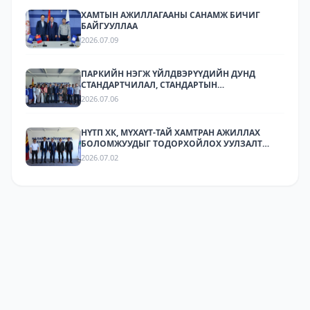
ХАМТЫН АЖИЛЛАГААНЫ САНАМЖ БИЧИГ
БАЙГУУЛЛАА
2026.07.09
ПАРКИЙН НЭГЖ ҮЙЛДВЭРҮҮДИЙН ДУНД
СТАНДАРТЧИЛАЛ, СТАНДАРТЫН
ХЭРЭГЖИЛТИЙН ТАЛААР СУРГАЛТ,
2026.07.06
МЭДЭЭЛЛИЙН АРГА ХЭМЖЭЭ ЗОХИОН
БАЙГУУЛЛАА.
НҮТП ХК, МҮХАҮТ-ТАЙ ХАМТРАН АЖИЛЛАХ
БОЛОМЖУУДЫГ ТОДОРХОЙЛОХ УУЛЗАЛТ
ЗОХИОН БАЙГУУЛАГДЛАА.
2026.07.02