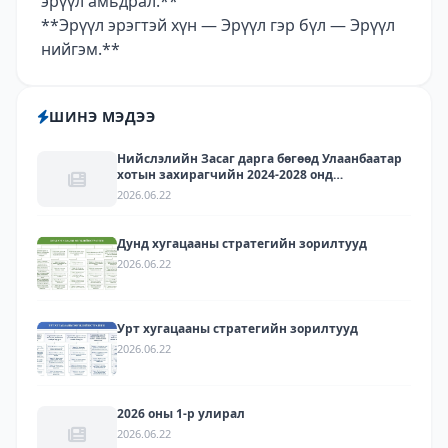
эрүүл амьдрал.**
**Эрүүл эрэгтэй хүн — Эрүүл гэр бүл — Эрүүл
нийгэм.**
ШИНЭ МЭДЭЭ
Нийслэлийн Засаг дарга бөгөөд Улаанбаатар
хотын захирагчийн 2024-2028 онд
хэрэгжүүлэх арга хэмжээний төлөвлөгөөний
2026.06.22
биелэлт - 2025
Дунд хугацааны стратегийн зорилтууд
2026.06.22
Урт хугацааны стратегийн зорилтууд
2026.06.22
2026 оны 1-р улирал
2026.06.22