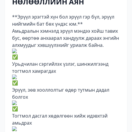
НӨЛӨӨЛЛИЙН АЯН
**Эрүүл эрэгтэй хүн бол эрүүл гэр бүл, эрүүл
нийгмийн бат бөх үндэс юм.**
Амьдралын хэмнэлд эрүүл мэндээ хойш тавих
бус, өөртөө анхаарал хандуулж дараах энгийн
алхмуудыг хэвшүүлэхийг уриалж байна.
Урьдчилан сэргийлэх үзлэг, шинжилгээнд
тогтмол хамрагдах
Эрүүл, зөв хооллолтыг өдөр тутмын дадал
болгох
Тогтмол дасгал хөдөлгөөн хийж идэвхтэй
амьдрах