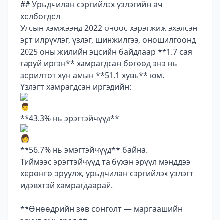
## Урьдчилан сэргийлэх үзлэгийн ач
холбогдол
Улсын хэмжээнд 2022 оноос хэрэгжиж эхэлсэн
эрт илрүүлэг, үзлэг, шинжилгээ, оношилгоонд
2025 оны жилийн эцсийн байдлаар **1.7 сая
гаруй иргэн** хамрагдсан бөгөөд энэ нь
зорилтот хүн амын **51.1 хувь** юм.
Үзлэгт хамрагдсан иргэдийн:
**43.3% нь эрэгтэйчүүд**
**56.7% нь эмэгтэйчүүд** байна.
Тиймээс эрэгтэйчүүд та бүхэн эрүүл мэнддээ
хөрөнгө оруулж, урьдчилан сэргийлэх үзлэгт
идэвхтэй хамрагдаарай.
**Өнөөдрийн зөв сонголт — маргаашийн