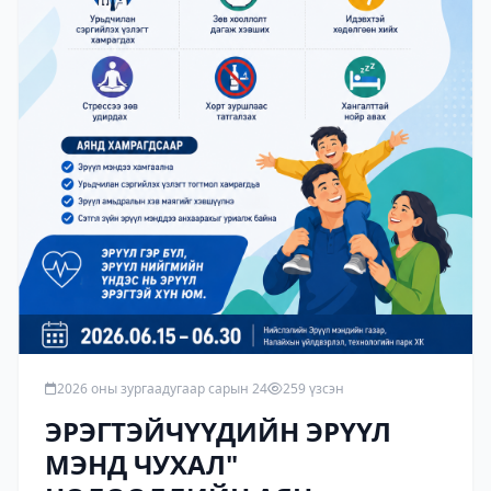
2026 оны зургаадугаар сарын 24
259 үзсэн
ЭРЭГТЭЙЧҮҮДИЙН ЭРҮҮЛ
МЭНД ЧУХАЛ"