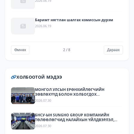
2026.06.19
Баримт нягтлан шалгах комиссын дүрэм
2026.06.19
Өмнөх
2 / 8
Дараах
ХОЛБООТОЙ МЭДЭЭ
МОНГОЛ УЛСЫН ЕРӨНХИЙЛӨГЧИЙН
ЗӨВЛӨХҮҮД БОЛОН ХОЛБОГДОХ
БАЙГУУЛЛАГУУДЫН ТӨЛӨӨЛӨЛ НАЛАЙХЫН
2026.07.30
ҮЙЛДВЭРЛЭЛ, ТЕХНОЛОГИЙН ПАРК ХК-Д
АЖИЛЛАЛАА
БНСУ-ЫН SUNGHO GROUP КОМПАНИЙН
ТӨЛӨӨЛӨГЧИД НАЛАЙХЫН ҮЙЛДВЭРЛЭЛ,
ТЕХНОЛОГИЙН ПАРКТ АЖИЛЛАЛАА.
2026.07.30