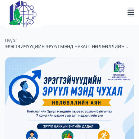
Нүүр
/
ЭРЭГТЭЙЧҮҮДИЙН ЭРҮҮЛ МЭНД ЧУХАЛ" НӨЛӨӨЛЛИЙН
АЯН