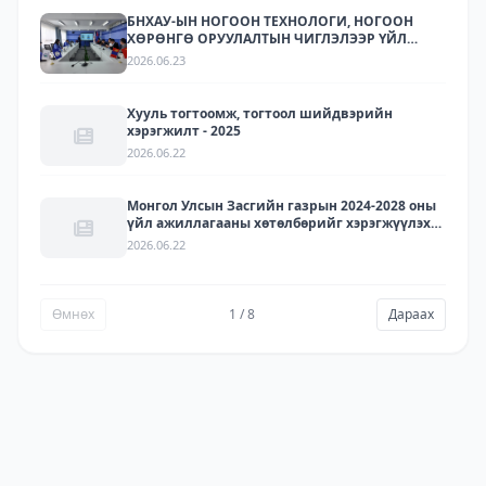
БНХАУ-ЫН НОГООН ТЕХНОЛОГИ, НОГООН
ХӨРӨНГӨ ОРУУЛАЛТЫН ЧИГЛЭЛЭЭР ҮЙЛ
АЖИЛЛАГАА ЯВУУЛДАГ ЛАРИТЕК ХХК-ЫН
2026.06.23
ТӨЛӨӨЛЛҮҮДИЙГ ХҮЛЭЭН АВЧ УУЛЗЛАА.
Хууль тогтоомж, тогтоол шийдвэрийн
хэрэгжилт - 2025
2026.06.22
Монгол Улсын Засгийн газрын 2024-2028 оны
үйл ажиллагааны хөтөлбөрийг хэрэгжүүлэх
арга хэмжээний төлөвлөгөөний хэрэгжилт -
2026.06.22
2025
Өмнөх
1 / 8
Дараах