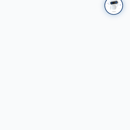
НАЛАЙХ
ҮТП
Налайхын Үйлдвэрлэл, Технологийн Парк ХК
Стандарттай үйлдвэрлэл - Ногоон хөгжил
Холбоо барих
Налайх дүүрэг, Улаанбаатар хот