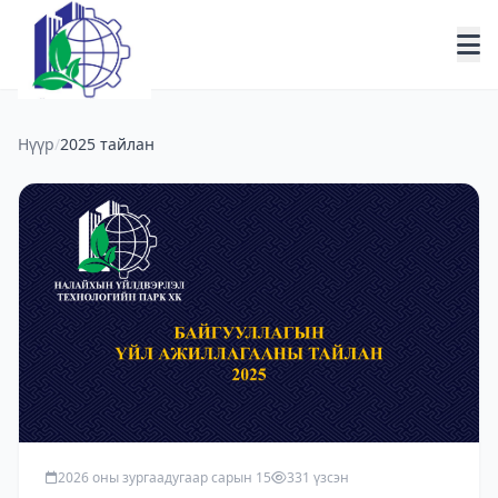
Нүүр
/
2025 тайлан
2026 оны зургаадугаар сарын 15
331 үзсэн