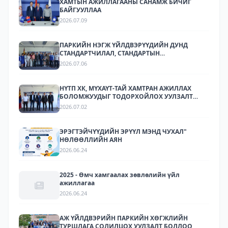
ХАМТЫН АЖИЛЛАГААНЫ САНАМЖ БИЧИГ
БАЙГУУЛЛАА
2026.07.09
ПАРКИЙН НЭГЖ ҮЙЛДВЭРҮҮДИЙН ДУНД
СТАНДАРТЧИЛАЛ, СТАНДАРТЫН
ХЭРЭГЖИЛТИЙН ТАЛААР СУРГАЛТ,
2026.07.06
МЭДЭЭЛЛИЙН АРГА ХЭМЖЭЭ ЗОХИОН
БАЙГУУЛЛАА.
НҮТП ХК, МҮХАҮТ-ТАЙ ХАМТРАН АЖИЛЛАХ
БОЛОМЖУУДЫГ ТОДОРХОЙЛОХ УУЛЗАЛТ
ЗОХИОН БАЙГУУЛАГДЛАА.
2026.07.02
ЭРЭГТЭЙЧҮҮДИЙН ЭРҮҮЛ МЭНД ЧУХАЛ"
НӨЛӨӨЛЛИЙН АЯН
2026.06.24
2025 - Өмч хамгаалах зөвлөлийн үйл
ажиллагаа
2026.06.24
АЖ ҮЙЛДВЭРИЙН ПАРКИЙН ХӨГЖЛИЙН
ТУРШЛАГА СОЛИЛЦОХ УУЛЗАЛТ БОЛЛОО