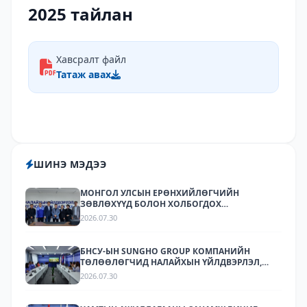
2025 тайлан
Хавсралт файл
Татаж авах
ШИНЭ МЭДЭЭ
МОНГОЛ УЛСЫН ЕРӨНХИЙЛӨГЧИЙН
ЗӨВЛӨХҮҮД БОЛОН ХОЛБОГДОХ
БАЙГУУЛЛАГУУДЫН ТӨЛӨӨЛӨЛ НАЛАЙХЫН
2026.07.30
ҮЙЛДВЭРЛЭЛ, ТЕХНОЛОГИЙН ПАРК ХК-Д
АЖИЛЛАЛАА
БНСУ-ЫН SUNGHO GROUP КОМПАНИЙН
ТӨЛӨӨЛӨГЧИД НАЛАЙХЫН ҮЙЛДВЭРЛЭЛ,
ТЕХНОЛОГИЙН ПАРКТ АЖИЛЛАЛАА.
2026.07.30