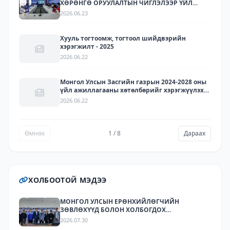
ХӨРӨНГӨ ОРУУЛАЛТЫН ЧИГЛЭЛЭЭР ҮЙЛ
АЖИЛЛАГАА ЯВУУЛДАГ ЛАРИТЕК ХХК-ЫН
2026.06.23
ТӨЛӨӨЛЛҮҮДИЙГ ХҮЛЭЭН АВЧ УУЛЗЛАА.
Хууль тогтоомж, тогтоол шийдвэрийн
хэрэгжилт - 2025
2026.06.22
Монгол Улсын Засгийн газрын 2024-2028 оны
үйл ажиллагааны хөтөлбөрийг хэрэгжүүлэх
арга хэмжээний төлөвлөгөөний хэрэгжилт -
2026.06.22
2025
Өмнөх
1 / 8
Дараах
ХОЛБООТОЙ МЭДЭЭ
МОНГОЛ УЛСЫН ЕРӨНХИЙЛӨГЧИЙН
ЗӨВЛӨХҮҮД БОЛОН ХОЛБОГДОХ
БАЙГУУЛЛАГУУДЫН ТӨЛӨӨЛӨЛ НАЛАЙХЫН
2026.07.30
ҮЙЛДВЭРЛЭЛ, ТЕХНОЛОГИЙН ПАРК ХК-Д