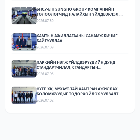
АЖИЛЛАЛАА
БНСУ-ЫН SUNGHO GROUP КОМПАНИЙН
ТӨЛӨӨЛӨГЧИД НАЛАЙХЫН ҮЙЛДВЭРЛЭЛ,
ТЕХНОЛОГИЙН ПАРКТ АЖИЛЛАЛАА.
2026.07.30
ХАМТЫН АЖИЛЛАГААНЫ САНАМЖ БИЧИГ
БАЙГУУЛЛАА
2026.07.09
ПАРКИЙН НЭГЖ ҮЙЛДВЭРҮҮДИЙН ДУНД
СТАНДАРТЧИЛАЛ, СТАНДАРТЫН
ХЭРЭГЖИЛТИЙН ТАЛААР СУРГАЛТ,
2026.07.06
МЭДЭЭЛЛИЙН АРГА ХЭМЖЭЭ ЗОХИОН
БАЙГУУЛЛАА.
НҮТП ХК, МҮХАҮТ-ТАЙ ХАМТРАН АЖИЛЛАХ
БОЛОМЖУУДЫГ ТОДОРХОЙЛОХ УУЛЗАЛТ
ЗОХИОН БАЙГУУЛАГДЛАА.
2026.07.02