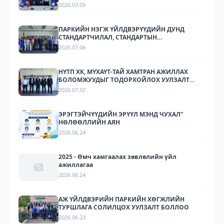
2026.07.09
ПАРКИЙН НЭГЖ ҮЙЛДВЭРҮҮДИЙН ДУНД
СТАНДАРТЧИЛАЛ, СТАНДАРТЫН
ХЭРЭГЖИЛТИЙН ТАЛААР СУРГАЛТ,
2026.07.06
МЭДЭЭЛЛИЙН АРГА ХЭМЖЭЭ ЗОХИОН
БАЙГУУЛЛАА.
НҮТП ХК, МҮХАҮТ-ТАЙ ХАМТРАН АЖИЛЛАХ
БОЛОМЖУУДЫГ ТОДОРХОЙЛОХ УУЛЗАЛТ
ЗОХИОН БАЙГУУЛАГДЛАА.
2026.07.02
ЭРЭГТЭЙЧҮҮДИЙН ЭРҮҮЛ МЭНД ЧУХАЛ"
НӨЛӨӨЛЛИЙН АЯН
2026.06.24
2025 - Өмч хамгаалах зөвлөлийн үйл
ажиллагаа
2026.06.24
АЖ ҮЙЛДВЭРИЙН ПАРКИЙН ХӨГЖЛИЙН
ТУРШЛАГА СОЛИЛЦОХ УУЛЗАЛТ БОЛЛОО
2026.06.23