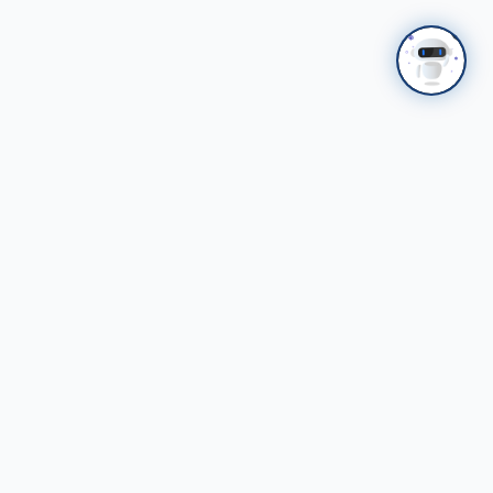
НАЛАЙХ
ҮТП
Налайхын Үйлдвэрлэл, Технологийн Парк ХК
Стандарттай үйлдвэрлэл - Ногоон хөгжил
Холбоо барих