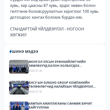
хувь, хар цаасны 87 хувь, эрдэс хөвөн болон
гөлтгөнө боловсруулалтын хэрэглээг 100 хувь
дотоодоос хангах боломж бүрдэх юм.
СТАНДАРТТАЙ ҮЙЛДВЭРЛЭЛ - НОГООН
ХӨГЖИЛ
ШИНЭ МЭДЭЭ
МОНГОЛ УЛСЫН ЕРӨНХИЙЛӨГЧИЙН
ЗӨВЛӨХҮҮД БОЛОН ХОЛБОГДОХ
БАЙГУУЛЛАГУУДЫН ТӨЛӨӨЛӨЛ НАЛАЙХЫН
2026.07.30
ҮЙЛДВЭРЛЭЛ, ТЕХНОЛОГИЙН ПАРК ХК-Д
АЖИЛЛАЛАА
БНСУ-ЫН SUNGHO GROUP КОМПАНИЙН
ТӨЛӨӨЛӨГЧИД НАЛАЙХЫН ҮЙЛДВЭРЛЭЛ,
ТЕХНОЛОГИЙН ПАРКТ АЖИЛЛАЛАА.
2026.07.30
ХАМТЫН АЖИЛЛАГААНЫ САНАМЖ БИЧИГ
БАЙГУУЛЛАА