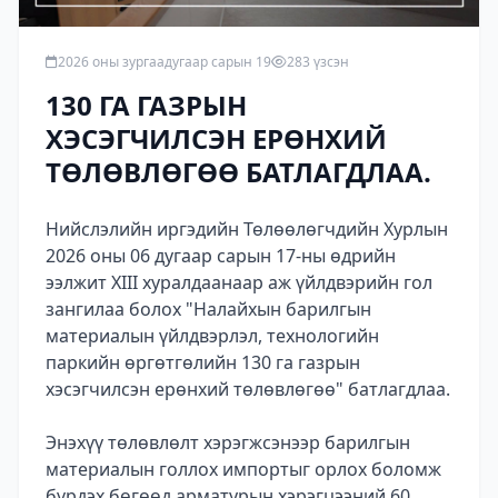
2026 оны зургаадугаар сарын 19
283 үзсэн
130 ГА ГАЗРЫН
ХЭСЭГЧИЛСЭН ЕРӨНХИЙ
ТӨЛӨВЛӨГӨӨ БАТЛАГДЛАА.
Нийслэлийн иргэдийн Төлөөлөгчдийн Хурлын
2026 оны 06 дугаар сарын 17-ны өдрийн
ээлжит XIII хуралдаанаар аж үйлдвэрийн гол
зангилаа болох "Налайхын барилгын
материалын үйлдвэрлэл, технологийн
паркийн өргөтгөлийн 130 га газрын
хэсэгчилсэн ерөнхий төлөвлөгөө" батлагдлаа.
Энэхүү төлөвлөлт хэрэгжсэнээр барилгын
материалын голлох импортыг орлох боломж
бүрдэх бөгөөд арматурын хэрэгцээний 60