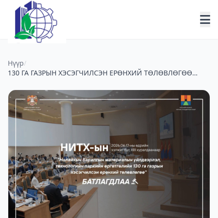
Нүүр
/
130 ГА ГАЗРЫН ХЭСЭГЧИЛСЭН ЕРӨНХИЙ ТӨЛӨВЛӨГӨӨ
БАТЛАГДЛАА.