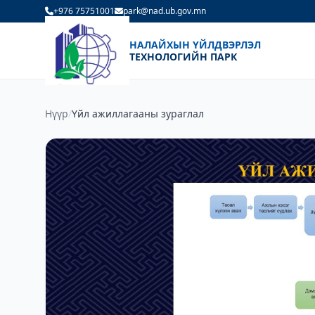
+976 75751001
park@nad.ub.gov.mn
НАЛАЙХЫН ҮЙЛДВЭРЛЭЛ
ТЕХНОЛОГИЙН ПАРК
Нүүр
/
Үйл ажиллагааны зураглал