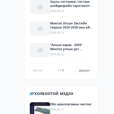
ЛАРИТЕК ХХК-ЫН
Хууль тогтоомж, тогтоол
ТӨЛӨӨЛЛҮҮДИЙГ ХҮЛЭЭН
шийдвэрийн хэрэгжилт -
АВЧ УУЛЗЛАА.
2025
2026.06.22
Монгол Улсын Засгийн
газрын 2024-2028 оны үйл
ажиллагааны
2026.06.22
хөтөлбөрийг хэрэгжүүлэх
арга хэмжээний
төлөвлөгөөний
"Алсын хараа - 2050"
хэрэгжилт - 2025
Монгол улсын урт
хугацааны хөгжлийн
2026.06.22
бодлогын хүрээнд 2021-
2030 онд хэрэгжүүлэх
зорилго, зорилт, үйл
ажиллагааны хэрэгжилт,
Өмнөх
1 / 8
Дараах
хүрсэн үр дүн - 2025
ХОЛБООТОЙ МЭДЭЭ
Үйл ажиллагааны чиглэл
2026.06.11