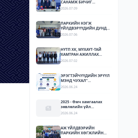
САНАМЖ БИЧИГ
БАЙГУУЛЛАА
2026.07.09
ПАРКИЙН НЭГЖ
ҮЙЛДВЭРҮҮДИЙН ДУНД
СТАНДАРТЧИЛАЛ,
2026.07.06
СТАНДАРТЫН
ХЭРЭГЖИЛТИЙН ТАЛААР
СУРГАЛТ, МЭДЭЭЛЛИЙН
НҮТП ХК, МҮХАҮТ-ТАЙ
АРГА ХЭМЖЭЭ ЗОХИОН
ХАМТРАН АЖИЛЛАХ
БАЙГУУЛЛАА.
БОЛОМЖУУДЫГ
2026.07.02
ТОДОРХОЙЛОХ УУЛЗАЛТ
ЗОХИОН БАЙГУУЛАГДЛАА.
ЭРЭГТЭЙЧҮҮДИЙН ЭРҮҮЛ
МЭНД ЧУХАЛ"
НӨЛӨӨЛЛИЙН АЯН
2026.06.24
2025 - Өмч хамгаалах
зөвлөлийн үйл
ажиллагаа
2026.06.24
АЖ ҮЙЛДВЭРИЙН
ПАРКИЙН ХӨГЖЛИЙН
ТУРШЛАГА СОЛИЛЦОХ