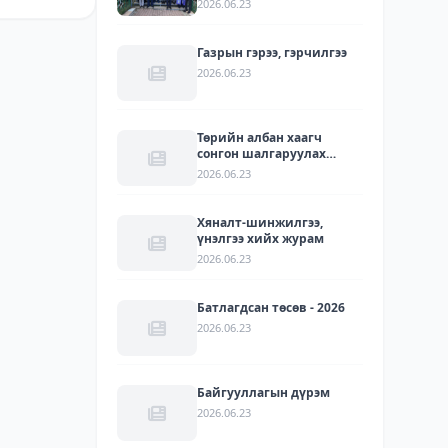
2026.06.23
УУЛЗАЛТ БОЛЛОО
Газрын гэрээ, гэрчилгээ
2026.06.23
Төрийн албан хаагч
сонгон шалгаруулах
журам
2026.06.23
Хяналт-шинжилгээ,
үнэлгээ хийх журам
2026.06.23
Батлагдсан төсөв - 2026
2026.06.23
Байгууллагын дүрэм
2026.06.23