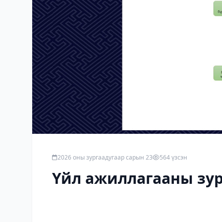
2026 оны зургаадугаар сарын 23
564 үзсэн
Үйл ажиллагааны зур