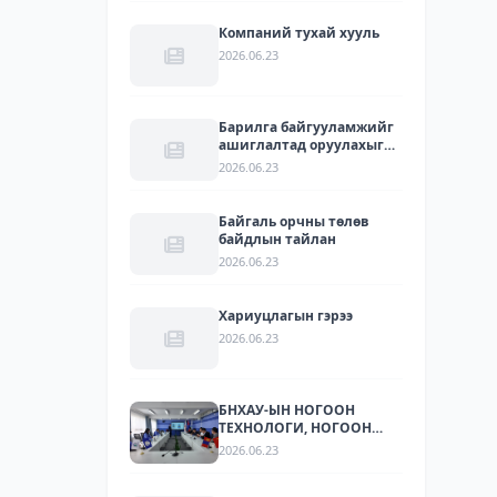
Компаний тухай хууль
2026.06.23
Барилга байгууламжийг
ашиглалтад оруулахыг
зөвшөөрсөн акт
2026.06.23
Байгаль орчны төлөв
байдлын тайлан
2026.06.23
Хариуцлагын гэрээ
2026.06.23
БНХАУ-ЫН НОГООН
ТЕХНОЛОГИ, НОГООН
ХӨРӨНГӨ ОРУУЛАЛТЫН
2026.06.23
ЧИГЛЭЛЭЭР ҮЙЛ
АЖИЛЛАГАА ЯВУУЛДАГ