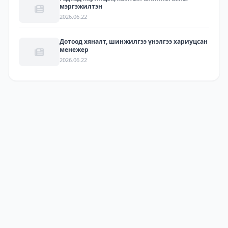
мэргэжилтэн
2026.06.22
Дотоод хяналт, шинжилгээ үнэлгээ хариуцсан
менежер
2026.06.22