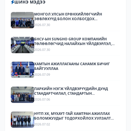
ШИНЭ МЭДЭЭ
МОНГОЛ УЛСЫН ЕРӨНХИЙЛӨГЧИЙН
ЗӨВЛӨХҮҮД БОЛОН ХОЛБОГДОХ
БАЙГУУЛЛАГУУДЫН ТӨЛӨӨЛӨЛ НАЛАЙХЫН
2026.07.30
ҮЙЛДВЭРЛЭЛ, ТЕХНОЛОГИЙН ПАРК ХК-Д
АЖИЛЛАЛАА
БНСУ-ЫН SUNGHO GROUP КОМПАНИЙН
ТӨЛӨӨЛӨГЧИД НАЛАЙХЫН ҮЙЛДВЭРЛЭЛ,
ТЕХНОЛОГИЙН ПАРКТ АЖИЛЛАЛАА.
2026.07.30
ХАМТЫН АЖИЛЛАГААНЫ САНАМЖ БИЧИГ
БАЙГУУЛЛАА
2026.07.09
ПАРКИЙН НЭГЖ ҮЙЛДВЭРҮҮДИЙН ДУНД
СТАНДАРТЧИЛАЛ, СТАНДАРТЫН
ХЭРЭГЖИЛТИЙН ТАЛААР СУРГАЛТ,
2026.07.06
МЭДЭЭЛЛИЙН АРГА ХЭМЖЭЭ ЗОХИОН
БАЙГУУЛЛАА.
НҮТП ХК, МҮХАҮТ-ТАЙ ХАМТРАН АЖИЛЛАХ
БОЛОМЖУУДЫГ ТОДОРХОЙЛОХ УУЛЗАЛТ
ЗОХИОН БАЙГУУЛАГДЛАА.
2026.07.02