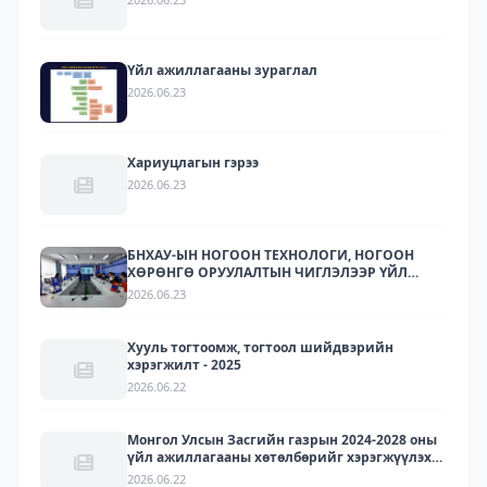
Үйл ажиллагааны зураглал
2026.06.23
Хариуцлагын гэрээ
2026.06.23
БНХАУ-ЫН НОГООН ТЕХНОЛОГИ, НОГООН
ХӨРӨНГӨ ОРУУЛАЛТЫН ЧИГЛЭЛЭЭР ҮЙЛ
АЖИЛЛАГАА ЯВУУЛДАГ ЛАРИТЕК ХХК-ЫН
2026.06.23
ТӨЛӨӨЛЛҮҮДИЙГ ХҮЛЭЭН АВЧ УУЛЗЛАА.
Хууль тогтоомж, тогтоол шийдвэрийн
хэрэгжилт - 2025
2026.06.22
Монгол Улсын Засгийн газрын 2024-2028 оны
үйл ажиллагааны хөтөлбөрийг хэрэгжүүлэх
арга хэмжээний төлөвлөгөөний хэрэгжилт -
2026.06.22