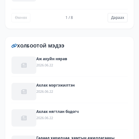
2025
Өмнөх
1 / 8
Дараах
ХОЛБООТОЙ МЭДЭЭ
Аж ахуйн нярав
2026.06.22
Ахлах мэргэжилтэн
2026.06.22
Ахлах нягтлан бодогч
2026.06.22
Гадаад харилцаа, хамтын ажиллагааны