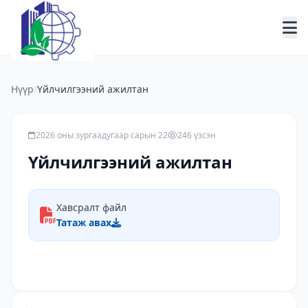
Нүүр
/
Үйлчилгээний ажилтан
2026 оны зургаадугаар сарын 22
246 үзсэн
Үйлчилгээний ажилтан
Хавсралт файл
Татаж авах