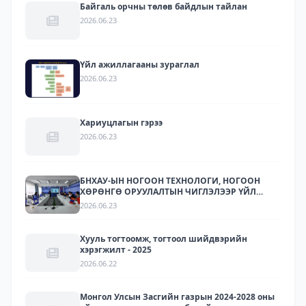
Байгаль орчны төлөв байдлын тайлан
2026.06.23
Үйл ажиллагааны зураглал
2026.06.23
Хариуцлагын гэрээ
2026.06.23
БНХАУ-ЫН НОГООН ТЕХНОЛОГИ, НОГООН
ХӨРӨНГӨ ОРУУЛАЛТЫН ЧИГЛЭЛЭЭР ҮЙЛ
АЖИЛЛАГАА ЯВУУЛДАГ ЛАРИТЕК ХХК-ЫН
2026.06.23
ТӨЛӨӨЛЛҮҮДИЙГ ХҮЛЭЭН АВЧ УУЛЗЛАА.
Хууль тогтоомж, тогтоол шийдвэрийн
хэрэгжилт - 2025
2026.06.22
Монгол Улсын Засгийн газрын 2024-2028 оны