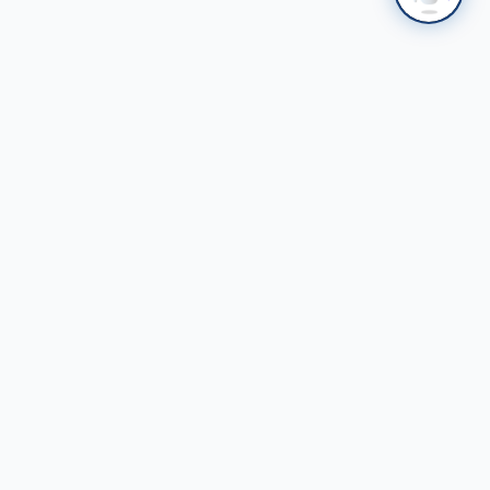
НАЛАЙХ
ҮТП
Налайхын Үйлдвэрлэл, Технологийн Парк ХК
Стандарттай үйлдвэрлэл - Ногоон хөгжил
Холбоо барих
Налайх дүүрэг, Улаанбаатар хот
+976 75751001