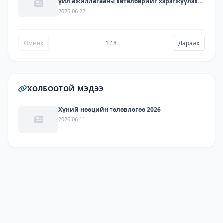
үйл ажиллагааны хөтөлбөрийг хэрэгжүүлэх
арга хэмжээний төлөвлөгөөний хэрэгжилт -
2026.06.22
2025
Өмнөх
1 / 8
Дараах
ХОЛБООТОЙ МЭДЭЭ
Хүний нөөцийн төлөвлөгөө 2026
2026.06.11