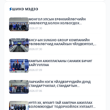
ШИНЭ МЭДЭЭ
МОНГОЛ УЛСЫН ЕРӨНХИЙЛӨГЧИЙН
ЗӨВЛӨХҮҮД БОЛОН ХОЛБОГДОХ
БАЙГУУЛЛАГУУДЫН ТӨЛӨӨЛӨЛ НАЛАЙХЫН
2026.07.30
ҮЙЛДВЭРЛЭЛ, ТЕХНОЛОГИЙН ПАРК ХК-Д
АЖИЛЛАЛАА
БНСУ-ЫН SUNGHO GROUP КОМПАНИЙН
ТӨЛӨӨЛӨГЧИД НАЛАЙХЫН ҮЙЛДВЭРЛЭЛ,
ТЕХНОЛОГИЙН ПАРКТ АЖИЛЛАЛАА.
2026.07.30
ХАМТЫН АЖИЛЛАГААНЫ САНАМЖ БИЧИГ
БАЙГУУЛЛАА
2026.07.09
ПАРКИЙН НЭГЖ ҮЙЛДВЭРҮҮДИЙН ДУНД
СТАНДАРТЧИЛАЛ, СТАНДАРТЫН
ХЭРЭГЖИЛТИЙН ТАЛААР СУРГАЛТ,
2026.07.06
МЭДЭЭЛЛИЙН АРГА ХЭМЖЭЭ ЗОХИОН
БАЙГУУЛЛАА.
НҮТП ХК, МҮХАҮТ-ТАЙ ХАМТРАН АЖИЛЛАХ
БОЛОМЖУУДЫГ ТОДОРХОЙЛОХ УУЛЗАЛТ