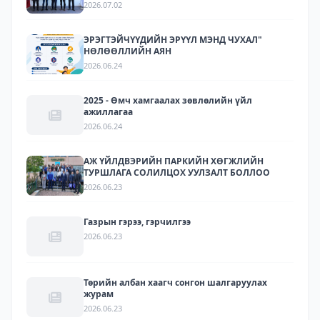
ЗОХИОН БАЙГУУЛАГДЛАА.
2026.07.02
ЭРЭГТЭЙЧҮҮДИЙН ЭРҮҮЛ МЭНД ЧУХАЛ"
НӨЛӨӨЛЛИЙН АЯН
2026.06.24
2025 - Өмч хамгаалах зөвлөлийн үйл
ажиллагаа
2026.06.24
АЖ ҮЙЛДВЭРИЙН ПАРКИЙН ХӨГЖЛИЙН
ТУРШЛАГА СОЛИЛЦОХ УУЛЗАЛТ БОЛЛОО
2026.06.23
Газрын гэрээ, гэрчилгээ
2026.06.23
Төрийн албан хаагч сонгон шалгаруулах
журам
2026.06.23