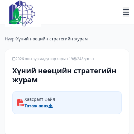
Нүүр
/
Хүний нөөцийн стратегийн журам
2026 оны зургаадугаар сарын 19
248 үзсэн
Хүний нөөцийн стратегийн
журам
Хавсралт файл
Татаж авах