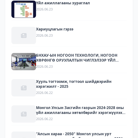
Үйл ажиллагааны зураглал
2026.06.23
Хариуцлагын гэрээ
2026.06.23
БНХАУ-ЫН НОГООН ТЕХНОЛОГИ, НОГООН
ХӨРӨНГӨ ОРУУЛАЛТЫН ЧИГЛЭЛЭЭР ҮЙЛ
АЖИЛЛАГАА ЯВУУЛДАГ ЛАРИТЕК ХХК-ЫН
2026.06.23
ТӨЛӨӨЛЛҮҮДИЙГ ХҮЛЭЭН АВЧ УУЛЗЛАА.
Хууль тогтоомж, тогтоол шийдвэрийн
хэрэгжилт - 2025
2026.06.22
Монгол Улсын Засгийн газрын 2024-2028 оны
үйл ажиллагааны хөтөлбөрийг хэрэгжүүлэх
арга хэмжээний төлөвлөгөөний хэрэгжилт -
2026.06.22
2025
"Алсын хараа - 2050" Монгол улсын урт