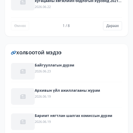
хугацааны хөгжлийн бодлогын хүрээнд 2021-
2030 онд хэрэгжүүлэх зорилго, зорилт, үйл
2026.06.22
ажиллагааны хэрэгжилт, хүрсэн үр дүн - 2025
Өмнөх
1 / 8
Дараах
ХОЛБООТОЙ МЭДЭЭ
Байгууллагын дүрэм
2026.06.23
Архивын үйл ажиллагааны журам
2026.06.19
Баримт нягтлан шалгах комиссын дүрэм
2026.06.19