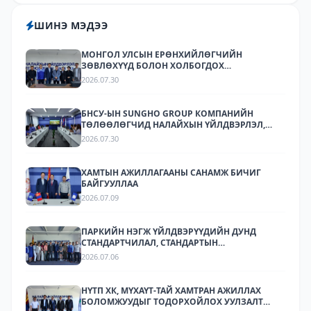
ШИНЭ МЭДЭЭ
МОНГОЛ УЛСЫН ЕРӨНХИЙЛӨГЧИЙН
ЗӨВЛӨХҮҮД БОЛОН ХОЛБОГДОХ
БАЙГУУЛЛАГУУДЫН ТӨЛӨӨЛӨЛ НАЛАЙХЫН
2026.07.30
ҮЙЛДВЭРЛЭЛ, ТЕХНОЛОГИЙН ПАРК ХК-Д
АЖИЛЛАЛАА
БНСУ-ЫН SUNGHO GROUP КОМПАНИЙН
ТӨЛӨӨЛӨГЧИД НАЛАЙХЫН ҮЙЛДВЭРЛЭЛ,
ТЕХНОЛОГИЙН ПАРКТ АЖИЛЛАЛАА.
2026.07.30
ХАМТЫН АЖИЛЛАГААНЫ САНАМЖ БИЧИГ
БАЙГУУЛЛАА
2026.07.09
ПАРКИЙН НЭГЖ ҮЙЛДВЭРҮҮДИЙН ДУНД
СТАНДАРТЧИЛАЛ, СТАНДАРТЫН
ХЭРЭГЖИЛТИЙН ТАЛААР СУРГАЛТ,
2026.07.06
МЭДЭЭЛЛИЙН АРГА ХЭМЖЭЭ ЗОХИОН
БАЙГУУЛЛАА.
НҮТП ХК, МҮХАҮТ-ТАЙ ХАМТРАН АЖИЛЛАХ
БОЛОМЖУУДЫГ ТОДОРХОЙЛОХ УУЛЗАЛТ