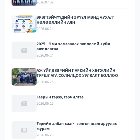
ЗОХИОН БАЙГУУЛАГДЛАА.
2026.07.02
ЭРЭГТЭЙЧҮҮДИЙН ЭРҮҮЛ МЭНД ЧУХАЛ"
НӨЛӨӨЛЛИЙН АЯН
2026.06.24
2025 - Өмч хамгаалах зөвлөлийн үйл
ажиллагаа
2026.06.24
АЖ ҮЙЛДВЭРИЙН ПАРКИЙН ХӨГЖЛИЙН
ТУРШЛАГА СОЛИЛЦОХ УУЛЗАЛТ БОЛЛОО
2026.06.23
Газрын гэрээ, гэрчилгээ
2026.06.23
Төрийн албан хаагч сонгон шалгаруулах
журам
2026.06.23