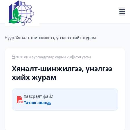
Нүүр
/
Хяналт-шинжилгээ, үнэлгээ хийх журам
2026 оны зургаадугаар сарын 23
250 үзсэн
Хяналт-шинжилгээ, үнэлгээ
хийх журам
Хавсралт файл
Татаж авах