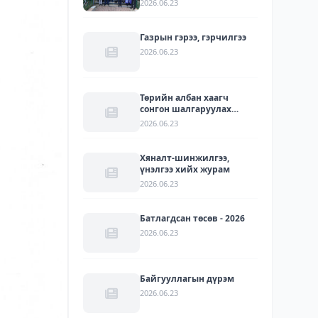
2026.06.23
УУЛЗАЛТ БОЛЛОО
Газрын гэрээ, гэрчилгээ
2026.06.23
Төрийн албан хаагч
сонгон шалгаруулах
журам
2026.06.23
Хяналт-шинжилгээ,
үнэлгээ хийх журам
2026.06.23
Батлагдсан төсөв - 2026
2026.06.23
Байгууллагын дүрэм
2026.06.23