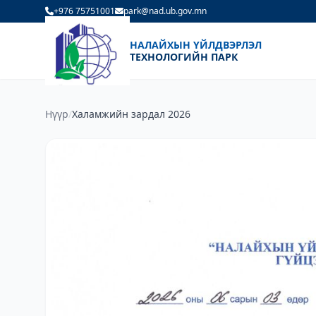
+976 75751001
park@nad.ub.gov.mn
НАЛАЙХЫН ҮЙЛДВЭРЛЭЛ
ТЕХНОЛОГИЙН ПАРК
Нүүр
/
Халамжийн зардал 2026