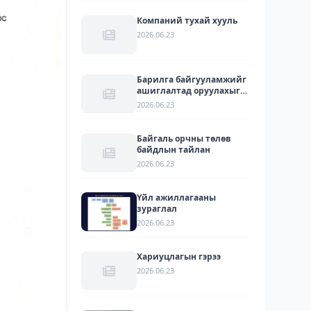
Компаний тухай хууль
2026.06.23
Барилга байгууламжийг
ашиглалтад оруулахыг
зөвшөөрсөн акт
2026.06.23
Байгаль орчны төлөв
байдлын тайлан
2026.06.23
Үйл ажиллагааны
зураглал
2026.06.23
Хариуцлагын гэрээ
2026.06.23