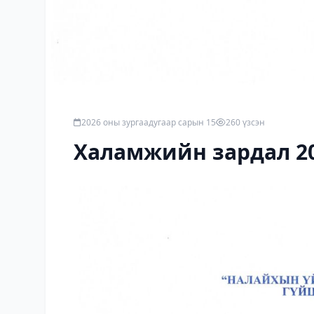
2026 оны зургаадугаар сарын 15
260 үзсэн
Халамжийн зардал 2