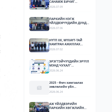
САНАМЖ БИЧИГ
БАЙГУУЛЛАА
2026.07.09
ПАРКИЙН НЭГЖ
ҮЙЛДВЭРҮҮДИЙН ДУНД
СТАНДАРТЧИЛАЛ,
2026.07.06
СТАНДАРТЫН
ХЭРЭГЖИЛТИЙН ТАЛААР
СУРГАЛТ, МЭДЭЭЛЛИЙН
НҮТП ХК, МҮХАҮТ-ТАЙ
АРГА ХЭМЖЭЭ ЗОХИОН
ХАМТРАН АЖИЛЛАХ
БАЙГУУЛЛАА.
БОЛОМЖУУДЫГ
2026.07.02
ТОДОРХОЙЛОХ УУЛЗАЛТ
ЗОХИОН БАЙГУУЛАГДЛАА.
ЭРЭГТЭЙЧҮҮДИЙН ЭРҮҮЛ
МЭНД ЧУХАЛ"
НӨЛӨӨЛЛИЙН АЯН
2026.06.24
2025 - Өмч хамгаалах
зөвлөлийн үйл
ажиллагаа
2026.06.24
АЖ ҮЙЛДВЭРИЙН
ПАРКИЙН ХӨГЖЛИЙН
ТУРШЛАГА СОЛИЛЦОХ