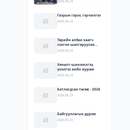
2026.06.23
УУЛЗАЛТ БОЛЛОО
Газрын гэрээ, гэрчилгээ
2026.06.23
Төрийн албан хаагч
сонгон шалгаруулах
журам
2026.06.23
Хяналт-шинжилгээ,
үнэлгээ хийх журам
2026.06.23
Батлагдсан төсөв - 2026
2026.06.23
Байгууллагын дүрэм
2026.06.23