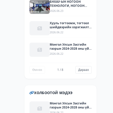
БНХАУ-ЫН НОГООН
ТЕХНОЛОГИ, НОГООН
ХӨРӨНГӨ ОРУУЛАЛТЫН
2026.06.23
ЧИГЛЭЛЭЭР ҮЙЛ
АЖИЛЛАГАА ЯВУУЛДАГ
ЛАРИТЕК ХХК-ЫН
Хууль тогтоомж, тогтоол
ТӨЛӨӨЛЛҮҮДИЙГ ХҮЛЭЭН
шийдвэрийн хэрэгжилт -
АВЧ УУЛЗЛАА.
2025
2026.06.22
Монгол Улсын Засгийн
газрын 2024-2028 оны үйл
ажиллагааны
2026.06.22
хөтөлбөрийг хэрэгжүүлэх
арга хэмжээний
төлөвлөгөөний
хэрэгжилт - 2025
Өмнөх
1 / 8
Дараах
ХОЛБООТОЙ МЭДЭЭ
Монгол Улсын Засгийн
газрын 2024-2028 оны үйл
ажиллагааны
2026.06.22