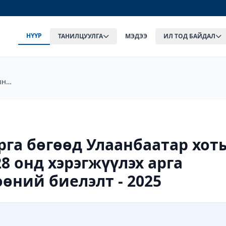
НҮҮР
ТАНИЛЦУУЛГА
МЭДЭЭ
ИЛ ТОД БАЙДАЛ
ын
мжээний
рга бөгөөд Улаанбаатар хот
8 онд хэрэгжүүлэх арга
өний биелэлт - 2025