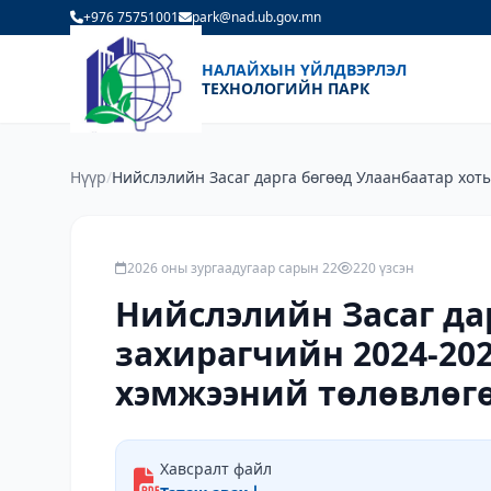
+976 75751001
park@nad.ub.gov.mn
НАЛАЙХЫН ҮЙЛДВЭРЛЭЛ
ТЕХНОЛОГИЙН ПАРК
Нүүр
/
Нийслэлийн Засаг дарга бөгөөд Улаанбаатар хот
захирагчийн 2024-2028 онд хэрэгжүүлэх арга хэ
төлөвлөгөөний биелэлт - 2025
2026 оны зургаадугаар сарын 22
220 үзсэн
Нийслэлийн Засаг да
захирагчийн 2024-202
хэмжээний төлөвлөгө
Хавсралт файл