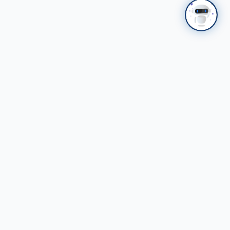
Холбоосууд