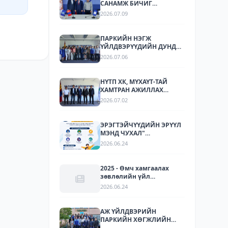
САНАМЖ БИЧИГ
БАЙГУУЛЛАА
2026.07.09
ПАРКИЙН НЭГЖ
ҮЙЛДВЭРҮҮДИЙН ДУНД
СТАНДАРТЧИЛАЛ,
2026.07.06
СТАНДАРТЫН
ХЭРЭГЖИЛТИЙН ТАЛААР
СУРГАЛТ, МЭДЭЭЛЛИЙН
НҮТП ХК, МҮХАҮТ-ТАЙ
АРГА ХЭМЖЭЭ ЗОХИОН
ХАМТРАН АЖИЛЛАХ
БАЙГУУЛЛАА.
БОЛОМЖУУДЫГ
2026.07.02
ТОДОРХОЙЛОХ УУЛЗАЛТ
ЗОХИОН БАЙГУУЛАГДЛАА.
ЭРЭГТЭЙЧҮҮДИЙН ЭРҮҮЛ
МЭНД ЧУХАЛ"
НӨЛӨӨЛЛИЙН АЯН
2026.06.24
2025 - Өмч хамгаалах
зөвлөлийн үйл
ажиллагаа
2026.06.24
АЖ ҮЙЛДВЭРИЙН
ПАРКИЙН ХӨГЖЛИЙН
ТУРШЛАГА СОЛИЛЦОХ