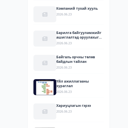
Компаний тухай хууль
2026.06.23
Барилга байгууламжийг
ашиглалтад оруулахыг
зөвшөөрсөн акт
2026.06.23
Байгаль орчны төлөв
байдлын тайлан
2026.06.23
Үйл ажиллагааны
зураглал
2026.06.23
Хариуцлагын гэрээ
2026.06.23