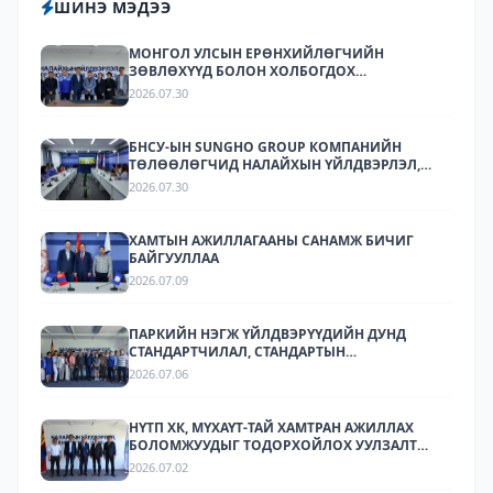
ШИНЭ МЭДЭЭ
МОНГОЛ УЛСЫН ЕРӨНХИЙЛӨГЧИЙН
ЗӨВЛӨХҮҮД БОЛОН ХОЛБОГДОХ
БАЙГУУЛЛАГУУДЫН ТӨЛӨӨЛӨЛ НАЛАЙХЫН
2026.07.30
ҮЙЛДВЭРЛЭЛ, ТЕХНОЛОГИЙН ПАРК ХК-Д
АЖИЛЛАЛАА
БНСУ-ЫН SUNGHO GROUP КОМПАНИЙН
ТӨЛӨӨЛӨГЧИД НАЛАЙХЫН ҮЙЛДВЭРЛЭЛ,
ТЕХНОЛОГИЙН ПАРКТ АЖИЛЛАЛАА.
2026.07.30
ХАМТЫН АЖИЛЛАГААНЫ САНАМЖ БИЧИГ
БАЙГУУЛЛАА
2026.07.09
ПАРКИЙН НЭГЖ ҮЙЛДВЭРҮҮДИЙН ДУНД
СТАНДАРТЧИЛАЛ, СТАНДАРТЫН
ХЭРЭГЖИЛТИЙН ТАЛААР СУРГАЛТ,
2026.07.06
МЭДЭЭЛЛИЙН АРГА ХЭМЖЭЭ ЗОХИОН
БАЙГУУЛЛАА.
НҮТП ХК, МҮХАҮТ-ТАЙ ХАМТРАН АЖИЛЛАХ
БОЛОМЖУУДЫГ ТОДОРХОЙЛОХ УУЛЗАЛТ
ЗОХИОН БАЙГУУЛАГДЛАА.
2026.07.02