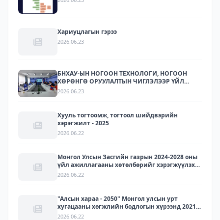
Хариуцлагын гэрээ
2026.06.23
БНХАУ-ЫН НОГООН ТЕХНОЛОГИ, НОГООН
ХӨРӨНГӨ ОРУУЛАЛТЫН ЧИГЛЭЛЭЭР ҮЙЛ
АЖИЛЛАГАА ЯВУУЛДАГ ЛАРИТЕК ХХК-ЫН
2026.06.23
ТӨЛӨӨЛЛҮҮДИЙГ ХҮЛЭЭН АВЧ УУЛЗЛАА.
Хууль тогтоомж, тогтоол шийдвэрийн
хэрэгжилт - 2025
2026.06.22
Монгол Улсын Засгийн газрын 2024-2028 оны
үйл ажиллагааны хөтөлбөрийг хэрэгжүүлэх
арга хэмжээний төлөвлөгөөний хэрэгжилт -
2026.06.22
2025
"Алсын хараа - 2050" Монгол улсын урт
хугацааны хөгжлийн бодлогын хүрээнд 2021-
2030 онд хэрэгжүүлэх зорилго, зорилт, үйл
2026.06.22