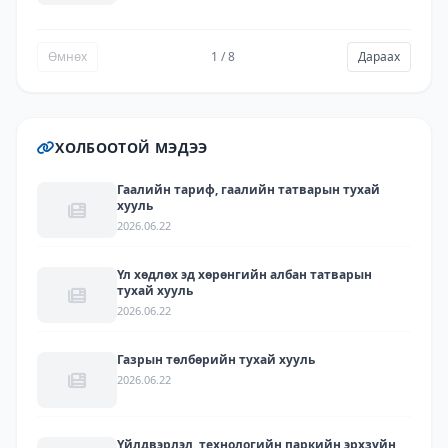
ажиллагааны хэрэгжилт, хүрсэн үр дүн - 2025
Өмнөх
1 / 8
Дараах
ХОЛБООТОЙ МЭДЭЭ
Гаалийн тариф, гаалийн татварын тухай
хууль
2026.06.22
Үл хөдлөх эд хөрөнгийн албан татварын
тухай хууль
2026.06.22
Газрын төлбөрийн тухай хууль
2026.06.22
Үйлдвэрлэл, технологийн паркийн эрхзүйн