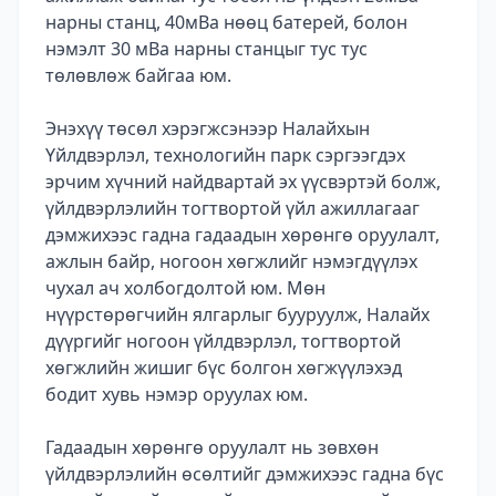
нарны станц, 40мВа нөөц батерей, болон
нэмэлт 30 мВа нарны станцыг тус тус
төлөвлөж байгаа юм.
Энэхүү төсөл хэрэгжсэнээр Налайхын
Үйлдвэрлэл, технологийн парк сэргээгдэх
эрчим хүчний найдвартай эх үүсвэртэй болж,
үйлдвэрлэлийн тогтвортой үйл ажиллагааг
дэмжихээс гадна гадаадын хөрөнгө оруулалт,
ажлын байр, ногоон хөгжлийг нэмэгдүүлэх
чухал ач холбогдолтой юм. Мөн
нүүрстөрөгчийн ялгарлыг бууруулж, Налайх
дүүргийг ногоон үйлдвэрлэл, тогтвортой
хөгжлийн жишиг бүс болгон хөгжүүлэхэд
бодит хувь нэмэр оруулах юм.
Гадаадын хөрөнгө оруулалт нь зөвхөн
үйлдвэрлэлийн өсөлтийг дэмжихээс гадна бүс