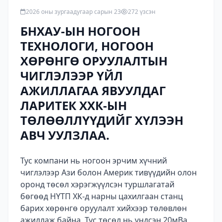
2026 оны зургаадугаар сарын 23
272 үзсэн
БНХАУ-ЫН НОГООН
ТЕХНОЛОГИ, НОГООН
ХӨРӨНГӨ ОРУУЛАЛТЫН
ЧИГЛЭЛЭЭР ҮЙЛ
АЖИЛЛАГАА ЯВУУЛДАГ
ЛАРИТЕК ХХК-ЫН
ТӨЛӨӨЛЛҮҮДИЙГ ХҮЛЭЭН
АВЧ УУЛЗЛАА.
Тус компани нь ногоон эрчим хүчний
чиглэлээр Ази болон Америк тивүүдийн олон
оронд төсөл хэрэгжүүлсэн туршлагатай
бөгөөд НҮТП ХК-д нарны цахилгаан станц
барих хөрөнгө оруулалт хийхээр төлөвлөн
ажиллаж байна. Тус төсөл нь үндсэн 20мВа