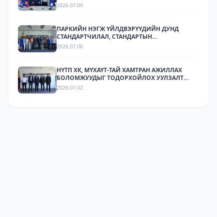
2026.07.09
ПАРКИЙН НЭГЖ ҮЙЛДВЭРҮҮДИЙН ДУНД
СТАНДАРТЧИЛАЛ, СТАНДАРТЫН
ХЭРЭГЖИЛТИЙН ТАЛААР СУРГАЛТ,
2026.07.06
МЭДЭЭЛЛИЙН АРГА ХЭМЖЭЭ ЗОХИОН
БАЙГУУЛЛАА.
НҮТП ХК, МҮХАҮТ-ТАЙ ХАМТРАН АЖИЛЛАХ
БОЛОМЖУУДЫГ ТОДОРХОЙЛОХ УУЛЗАЛТ
ЗОХИОН БАЙГУУЛАГДЛАА.
2026.07.02