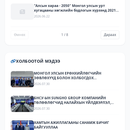
"Алсын хараа - 2050" Монгол улсын урт
хугацааны хөгжлийн бодлогын хүрээнд 2021-
2030 онд хэрэгжүүлэх зорилго, зорилт, үйл
2026.06.22
ажиллагааны хэрэгжилт, хүрсэн үр дүн - 2025
Өмнөх
1 / 8
Дараах
ХОЛБООТОЙ МЭДЭЭ
МОНГОЛ УЛСЫН ЕРӨНХИЙЛӨГЧИЙН
ЗӨВЛӨХҮҮД БОЛОН ХОЛБОГДОХ
БАЙГУУЛЛАГУУДЫН ТӨЛӨӨЛӨЛ НАЛАЙХЫН
2026.07.30
ҮЙЛДВЭРЛЭЛ, ТЕХНОЛОГИЙН ПАРК ХК-Д
АЖИЛЛАЛАА
БНСУ-ЫН SUNGHO GROUP КОМПАНИЙН
ТӨЛӨӨЛӨГЧИД НАЛАЙХЫН ҮЙЛДВЭРЛЭЛ,
ТЕХНОЛОГИЙН ПАРКТ АЖИЛЛАЛАА.
2026.07.30
ХАМТЫН АЖИЛЛАГААНЫ САНАМЖ БИЧИГ
БАЙГУУЛЛАА