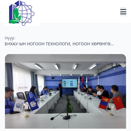
Нүүр
/
БНХАУ-ЫН НОГООН ТЕХНОЛОГИ, НОГООН ХӨРӨНГӨ
ОРУУЛАЛТЫН ЧИГЛЭЛЭЭР ҮЙЛ АЖИЛЛАГАА ЯВУУЛДАГ
ЛАРИТЕК ХХК-ЫН ТӨЛӨӨЛЛҮҮДИЙГ ХҮЛЭЭН АВЧ
УУЛЗЛАА.