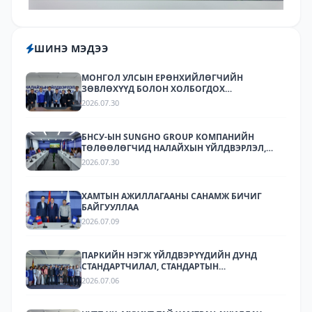
ШИНЭ МЭДЭЭ
МОНГОЛ УЛСЫН ЕРӨНХИЙЛӨГЧИЙН
ЗӨВЛӨХҮҮД БОЛОН ХОЛБОГДОХ
БАЙГУУЛЛАГУУДЫН ТӨЛӨӨЛӨЛ НАЛАЙХЫН
2026.07.30
ҮЙЛДВЭРЛЭЛ, ТЕХНОЛОГИЙН ПАРК ХК-Д
АЖИЛЛАЛАА
БНСУ-ЫН SUNGHO GROUP КОМПАНИЙН
ТӨЛӨӨЛӨГЧИД НАЛАЙХЫН ҮЙЛДВЭРЛЭЛ,
ТЕХНОЛОГИЙН ПАРКТ АЖИЛЛАЛАА.
2026.07.30
ХАМТЫН АЖИЛЛАГААНЫ САНАМЖ БИЧИГ
БАЙГУУЛЛАА
2026.07.09
ПАРКИЙН НЭГЖ ҮЙЛДВЭРҮҮДИЙН ДУНД
СТАНДАРТЧИЛАЛ, СТАНДАРТЫН
ХЭРЭГЖИЛТИЙН ТАЛААР СУРГАЛТ,
2026.07.06
МЭДЭЭЛЛИЙН АРГА ХЭМЖЭЭ ЗОХИОН
БАЙГУУЛЛАА.