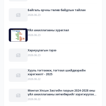
Байгаль орчны төлөв байдлын тайлан
2026.06.23
Үйл ажиллагааны зураглал
2026.06.23
Хариуцлагын гэрээ
2026.06.23
Хууль тогтоомж, тогтоол шийдвэрийн
хэрэгжилт - 2025
2026.06.22
Монгол Улсын Засгийн газрын 2024-2028 оны
үйл ажиллагааны хөтөлбөрийг хэрэгжүүлэх
арга хэмжээний төлөвлөгөөний хэрэгжилт -
2026.06.22
2025