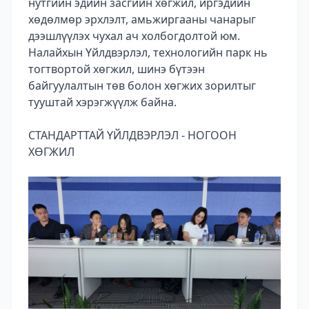
нутгийн эдийн засгийн хөгжил, иргэдийн
хөдөлмөр эрхлэлт, амьжиргааны чанарыг
дээшлүүлэх чухал ач холбогдолтой юм.
Налайхын Үйлдвэрлэл, технологийн парк нь
тогтвортой хөгжил, шинэ бүтээн
байгуулалтын төв болон хөгжих зорилтыг
тууштай хэрэгжүүлж байна.
СТАНДАРТТАЙ ҮЙЛДВЭРЛЭЛ - НОГООН
ХӨГЖИЛ