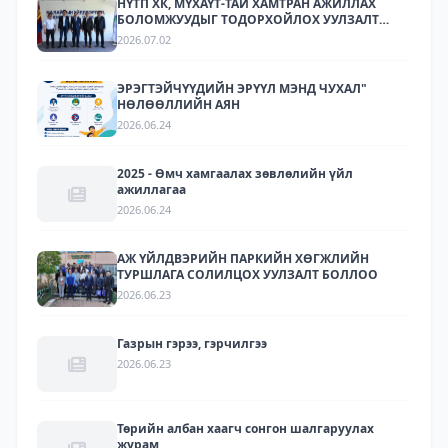
НҮТП ХК, МҮХАҮТ-ТАЙ ХАМТРАН АЖИЛЛАХ
БОЛОМЖУУДЫГ ТОДОРХОЙЛОХ УУЛЗАЛТ
ЗОХИОН БАЙГУУЛАГДЛАА.
2026.07.02
ЭРЭГТЭЙЧҮҮДИЙН ЭРҮҮЛ МЭНД ЧУХАЛ"
НӨЛӨӨЛЛИЙН АЯН
2026.06.24
2025 - Өмч хамгаалах зөвлөлийн үйл
ажиллагаа
2026.06.24
АЖ ҮЙЛДВЭРИЙН ПАРКИЙН ХӨГЖЛИЙН
ТУРШЛАГА СОЛИЛЦОХ УУЛЗАЛТ БОЛЛОО
2026.06.23
Газрын гэрээ, гэрчилгээ
2026.06.23
Төрийн албан хаагч сонгон шалгаруулах
журам