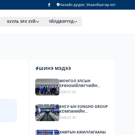
Налайх дүүрэг, Улаанбаатар хот
ХУУЛЬ ЭРХ ЗҮЙ
ҮЙЛДВЭРҮҮД
ШИНЭ МЭДЭЭ
МОНГОЛ УЛСЫН
ЕРӨНХИЙЛӨГЧИЙН
ЗӨВЛӨХҮҮД БОЛОН
2026.07.30
ХОЛБОГДОХ
БАЙГУУЛЛАГУУДЫН
ТӨЛӨӨЛӨЛ НАЛАЙХЫН
БНСУ-ЫН SUNGHO GROUP
ҮЙЛДВЭРЛЭЛ,
КОМПАНИЙН
ТЕХНОЛОГИЙН ПАРК ХК-Д
ТӨЛӨӨЛӨГЧИД
2026.07.30
АЖИЛЛАЛАА
НАЛАЙХЫН ҮЙЛДВЭРЛЭЛ,
ТЕХНОЛОГИЙН ПАРКТ
АЖИЛЛАЛАА.
ХАМТЫН АЖИЛЛАГААНЫ