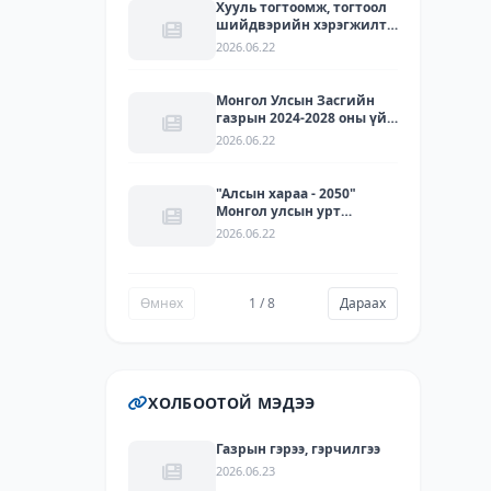
ЛАРИТЕК ХХК-ЫН
Хууль тогтоомж, тогтоол
ТӨЛӨӨЛЛҮҮДИЙГ ХҮЛЭЭН
шийдвэрийн хэрэгжилт -
АВЧ УУЛЗЛАА.
2025
2026.06.22
Монгол Улсын Засгийн
газрын 2024-2028 оны үйл
ажиллагааны
2026.06.22
хөтөлбөрийг хэрэгжүүлэх
арга хэмжээний
төлөвлөгөөний
"Алсын хараа - 2050"
хэрэгжилт - 2025
Монгол улсын урт
хугацааны хөгжлийн
2026.06.22
бодлогын хүрээнд 2021-
2030 онд хэрэгжүүлэх
зорилго, зорилт, үйл
ажиллагааны хэрэгжилт,
Өмнөх
1 / 8
Дараах
хүрсэн үр дүн - 2025
ХОЛБООТОЙ МЭДЭЭ
Газрын гэрээ, гэрчилгээ
2026.06.23