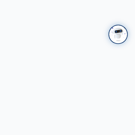
Холбоосууд