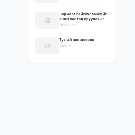
Барилга байгууламжийг
ашиглалтад оруулахыг
зөвшөөрсөн акт
2026.06.23
Тусгай зөвшөөрөл
2026.06.11