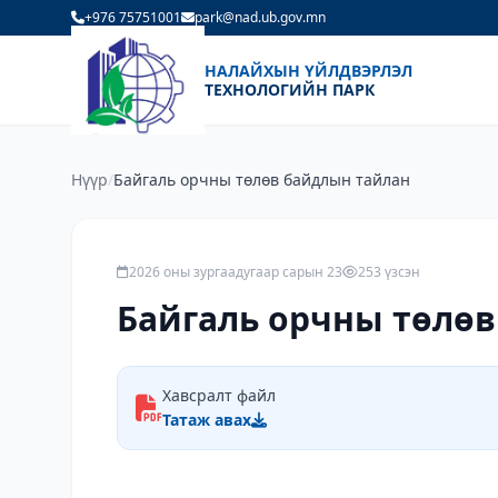
+976 75751001
park@nad.ub.gov.mn
НАЛАЙХЫН ҮЙЛДВЭРЛЭЛ
ТЕХНОЛОГИЙН ПАРК
Нүүр
/
Байгаль орчны төлөв байдлын тайлан
2026 оны зургаадугаар сарын 23
253 үзсэн
Байгаль орчны төлө
Хавсралт файл
Татаж авах