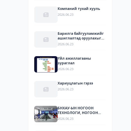
Компаний тухай хууль
2026.06.23
Барилга байгууламжийг
ашиглалтад оруулахыг
зөвшөөрсөн акт
2026.06.23
Үйл ажиллагааны
зураглал
2026.06.23
Хариуцлагын гэрээ
2026.06.23
БНХАУ-ЫН НОГООН
ТЕХНОЛОГИ, НОГООН
ХӨРӨНГӨ ОРУУЛАЛТЫН
2026.06.23
ЧИГЛЭЛЭЭР ҮЙЛ
АЖИЛЛАГАА ЯВУУЛДАГ